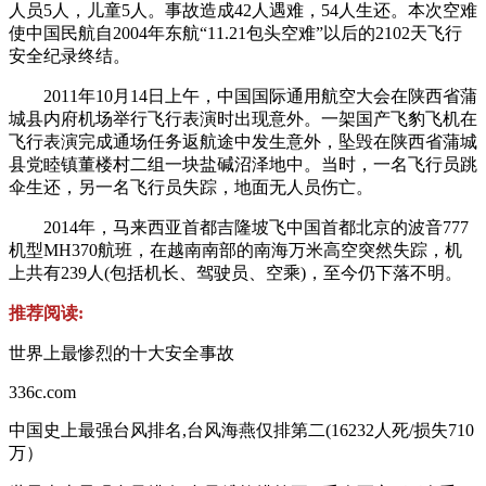
人员5人，儿童5人。事故造成42人遇难，54人生还。本次空难
使中国民航自2004年东航“11.21包头空难”以后的2102天飞行
安全纪录终结。
2011年10月14日上午，中国国际通用航空大会在陕西省蒲
城县内府机场举行飞行表演时出现意外。一架国产飞豹飞机在
飞行表演完成通场任务返航途中发生意外，坠毁在陕西省蒲城
县党睦镇董楼村二组一块盐碱沼泽地中。当时，一名飞行员跳
伞生还，另一名飞行员失踪，地面无人员伤亡。
2014年，马来西亚首都吉隆坡飞中国首都北京的波音777
机型MH370航班，在越南南部的南海万米高空突然失踪，机
上共有239人(包括机长、驾驶员、空乘)，至今仍下落不明。
推荐阅读:
世界上最惨烈的十大安全事故
336c.com
中国史上最强台风排名,台风海燕仅排第二(16232人死/损失710
万）