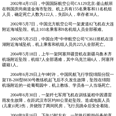
2002年4月15日，中国国际航空公司CA129北京-釜山航班
在韩国庆尚南道金海市坠毁。机上共有155名乘客和11名机组
人员，确定死亡人数为122人，失踪6人，幸存者38人。
2002年5月7日，中国北方航空公司一架麦道82飞机在大连
附近海域坠毁。机上103名乘客和9名机组人员全部罹难。
2002年5月25日，中国台湾“中华航空公司”CI611班机在澎
湖附近海域坠机，机上乘客和机组人员共225人全部死亡。
2004年5月18日，上午一架阿塞拜疆货机在新疆乌鲁木齐
机场附近坠毁，机组7人全部遇难，其中乌克兰籍6人，阿塞拜
疆籍1人。
2004年6月29日上午9时许，中国民航飞行学院绵阳分院一
架TB-200型8830号教练机起飞后不久发生故障，坠毁在绵阳
机场附近的一处葡萄园中，机上教练、学员各一人当场死亡。
2004年6月30日，一架歼七军用飞机在训练返程中因遇雷
雨发生故障，在距武汉市区约80公里处坠毁。造成地面人员
(儿童)1死1伤，并烧毁了两间民房，飞行员跳伞后安全着陆。
2004年9月16日，下午15时左右，一架执行航拍任务的直