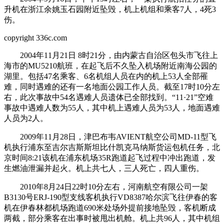
升机在浙江余姚玉石园附近坠毁，机上机组和乘客7人，4死3
伤。
copyright 336c.com
2004年11月21日 8时21分，由内蒙古自治区包头市飞往上
海市的MU5210航班，在起飞后不久坠入机场附近南海公园的
湖里。包括47名乘客、6名机组人员在内的机上53人全部罹
难，同时遇难的还有一名地面公园工作人员。截至17时10分左
右，此次事故中54名遇难人员遗体已全部找到。“11·21”空难
事故中遇难人数为55人，其中机上遇难人员为53人，地面遇难
人员为2人。
2009年11月28日，津巴布韦AVIENT航空公司MD-11型飞
机执行浦东至吉尔吉斯斯坦比什凯克马纳斯货运包机任务，北
京时间8:21该机在浦东机场35R跑道起飞过程中冲出跑道，发
生燃油泄漏并起火。机上共七人，三人死亡，四人重伤。
2010年8月24日22时10分左右，河南航空有限公司一架
B3130号ERJ-190型支线客机执行VD8387哈尔滨飞往伊春的客
机在伊春林都机场跑道690米处场外提前接地坠毁，客机断成
两截，部分乘客在出事时被甩出机舱。机上共96人，其中机组