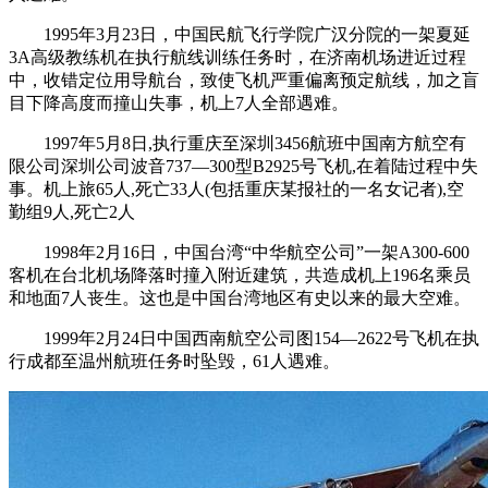
1995年3月23日，中国民航飞行学院广汉分院的一架夏延
3A高级教练机在执行航线训练任务时，在济南机场进近过程
中，收错定位用导航台，致使飞机严重偏离预定航线，加之盲
目下降高度而撞山失事，机上7人全部遇难。
1997年5月8日,执行重庆至深圳3456航班中国南方航空有
限公司深圳公司波音737—300型B2925号飞机,在着陆过程中失
事。机上旅65人,死亡33人(包括重庆某报社的一名女记者),空
勤组9人,死亡2人
1998年2月16日，中国台湾“中华航空公司”一架A300-600
客机在台北机场降落时撞入附近建筑，共造成机上196名乘员
和地面7人丧生。这也是中国台湾地区有史以来的最大空难。
1999年2月24日中国西南航空公司图154—2622号飞机在执
行成都至温州航班任务时坠毁，61人遇难。