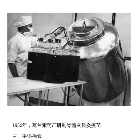
1956年，葛兰素药厂研制脊髓灰质炎疫苗
三，斑疹伤寒