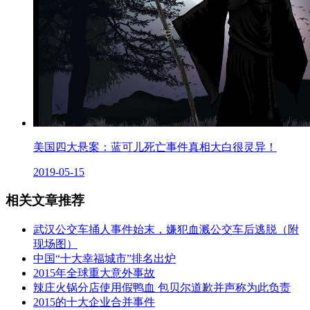
美国四大悬案：蓝可儿死亡事件真相大白很灵异！
2019-05-15
相关文章推荐
武汉公交车捅人事件始末，嫌犯血溅公交车后逃脱（附
现场图）
中国“十大幸福城市”排名出炉
2015年全球重大意外事故
辣庄火锅分店使用假鸭血 包贝尔道歉并声称为此负责
2015的十大企业合并事件