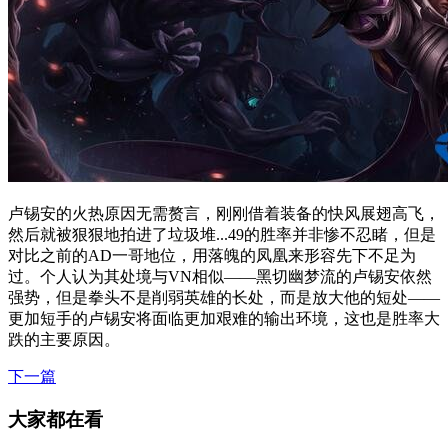
卢锡安的火热原因无需赘言，刚刚借着装备的快风展翅高飞，
然后就被狠狠地拍进了垃圾堆...49的胜率并非惨不忍睹，但是
对比之前的AD一哥地位，用落魄的凤凰来形容先下不足为
过。个人认为其处境与VN相似——黑切幽梦流的卢锡安依然
强势，但是拳头不是削弱英雄的长处，而是放大他的短处——
更加短手的卢锡安将面临更加艰难的输出环境，这也是胜率大
跌的主要原因。
下一篇
大家都在看