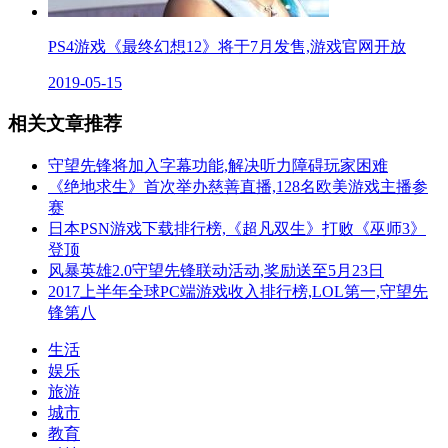
PS4游戏《最终幻想12》将于7月发售,游戏官网开放
2019-05-15
相关文章推荐
守望先锋将加入字幕功能,解决听力障碍玩家困难
《绝地求生》首次举办慈善直播,128名欧美游戏主播参
赛
日本PSN游戏下载排行榜,《超凡双生》打败《巫师3》
登顶
风暴英雄2.0守望先锋联动活动,奖励送至5月23日
2017上半年全球PC端游戏收入排行榜,LOL第一,守望先
锋第八
生活
娱乐
旅游
城市
教育