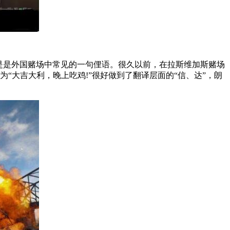
er!”这是是外国赌场中常见的一句俚语。很久以前，在拉斯维加斯赌场
为“大吉大利，晚上吃鸡!”很好做到了翻译层面的“信、达”，朗