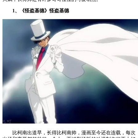
1、《怪盗基德》怪盗基德
比柯南出道早，长得比柯南帅，漫画至今还在连载，每次