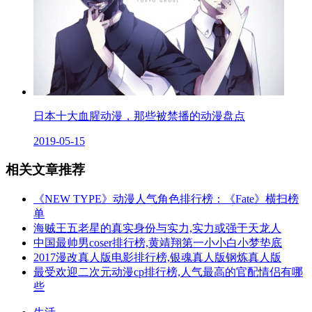
日本十大血腥动漫，那些被禁播的动漫盘点
2019-05-15
相关文章推荐
《NEW TYPE》动漫人气角色排行榜：《Fate》横扫榜
单
海贼王五老星的真实身份与实力,实力或强于天龙人
中国最帅男coser排行榜,黄靖翔第一小小白小梦垫底
2017漫改真人版电影排行榜,银魂真人版钢炼真人版
最受欢迎二次元动漫cp排行榜,人气最高的官配情侣有哪
些