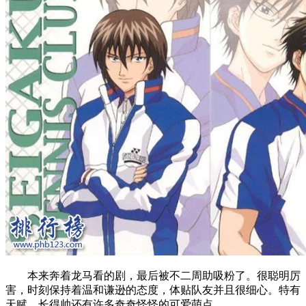
本来奔着龙马看的剧，最后被不二周助吸粉了。很聪明厉
害，时刻保持着温和谦逊的态度，体贴队友并且很细心。特有
天赋，长得帅还有许多奇奇怪怪的可爱萌点。