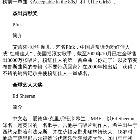
榜前十单曲《Acceptable in the 80s》和《The Girls》。
杰出贡献奖
P!nk
简介：
艾蕾莎·贝丝·摩儿，艺名P!nk，中国通常译为粉红佳人
或“红粉佳人”，美国摇滚女歌手，截至2009年10月已在全球售
出3000万张唱片。粉红佳人的第一首单曲〈你走了〉以及节奏
布鲁斯曲风的专辑《不要带我回家》在2000年推出后，获得了
不错的销售记录并使粉红佳人一举成名。
全球艺人大奖
Ed Sheeran
简介：
中文名：爱德华·克里斯托弗·希兰，MBE，以Ed Sheeran
知名，是英国的一名歌手、吉他手与唱片制作人。希兰出生于
西约克郡哈利法克斯，并在萨福克郡弗瑞林姆长大。18岁时，
他曾于萨里郡吉尔福德当代音乐学院就读大学。2011年年初，