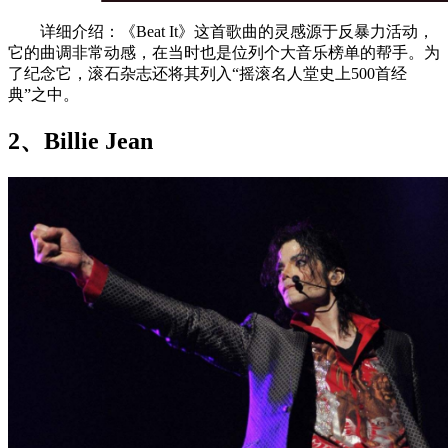
详细介绍：《Beat It》这首歌曲的灵感源于反暴力活动，
它的曲调非常动感，在当时也是位列个大音乐榜单的帮手。为
了纪念它，滚石杂志还将其列入“摇滚名人堂史上500首经
典”之中。
2、Billie Jean