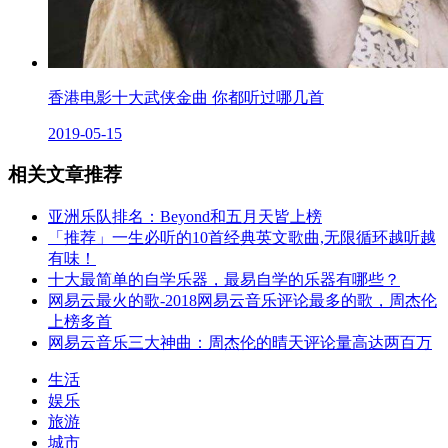
香港电影十大武侠金曲 你都听过哪几首
2019-05-15
相关文章推荐
亚洲乐队排名：Beyond和五月天皆上榜
「推荐」一生必听的10首经典英文歌曲,无限循环越听越
有味！
十大最简单的自学乐器，最易自学的乐器有哪些？
网易云最火的歌-2018网易云音乐评论最多的歌，周杰伦
上榜多首
网易云音乐三大神曲：周杰伦的晴天评论量高达两百万
生活
娱乐
旅游
城市