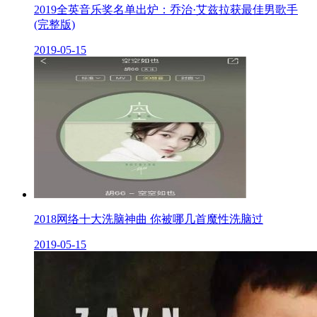
2019全英音乐奖名单出炉：乔治·艾兹拉获最佳男歌手
(完整版)
2019-05-15
2018网络十大洗脑神曲 你被哪几首魔性洗脑过
2019-05-15