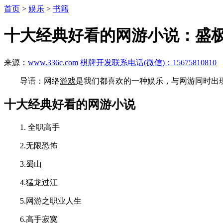
首页
>
娱乐
>
书籍
十大经典好看的网游小说：盛
来源：
www.336c.com
棋牌开发联系电话(微信)：15675810810
导语：网络
游戏
是我们都喜欢的一种娱乐，与网游同时出
十大经典好看的网游小说
1. 全职高手
2.无限恐怖
3.蜀山
4.猛龙过江
5.网游之职业人生
6.高手寂寞