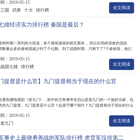
：2019-05-15
全文阅读
三国
武将
十大
排行榜
：
七雄经济实力排行榜 秦国是最后？
春秋时期一系列的大筛选，各个诸侯诸侯的相互厮杀 ，所以在弱肉强食的混战
得数量众多的诸侯国减少到了个位数。到了战国时期，只剩下了7个诸侯国，他们
国七...
：2019-05-15
全文阅读
战国七雄
排行榜
：
门提督是什么官】九门提督相当于现在的什么官
近看热播电视剧《老九门》，剧中的主角佛爷张启山是老九门的一个族的当家，也
市的九门提督。九门提督是什么官？起源于哪个朝代？九门提督相当于现在的什么
：2019-05-15
全文阅读
老九门
：
军事史上最骁勇善战的军队排行榜 虎贲军仅排第二