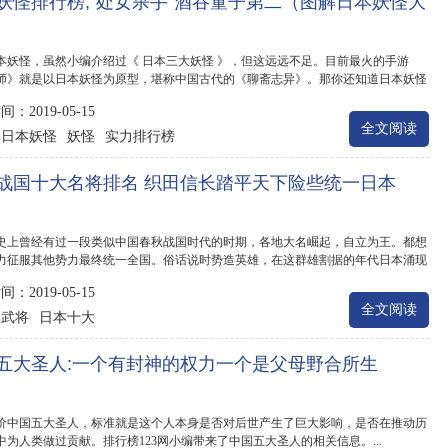
妖怪排行榜,“处女杀手”酒吞童子第二（图解日本妖怪大
本妖怪，虽然小编介绍过《 日本三大妖怪 》，但这远远不足。目前最火的手游
师》就是以日本妖怪为原型，堪称中国古代的《聊斋志异》。那你还知道日本妖怪
?下面排...
：2019-05-15
全文阅读
日本妖怪
妖怪
实力排行榜
：
战国十大名将排名 织田信长踏平天下险些统一日本
史上曾经有过一段类似中国春秋战国时代的时期，各地大名崛起，自立为王。都想
力征服其他势力最终统一全国。俗话说时势造英雄，在这群雄割据的年代日本涌现
将，...
：2019-05-15
全文阅读
武将
日本十大
：
五大圣人:一个有封神的权力一个是父母野合所生
价中国五大圣人，标准就是这个人本身是否对后世产生了巨大影响，是否在推动历
中为人类做过贡献。排行榜123网小编带来了中国五大圣人的相关信息。...