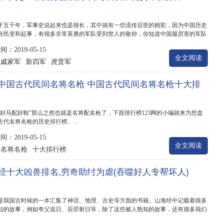
下五千年，军事史说起来也是很长，其中就有一些流传后世的精彩，因为中国历史
有民变和起事，有很多非常英勇的军队受到世人的敬仰，你知道中国最厉害的军队
?，下...
：2019-05-15
全文阅读
戚家军
新四军
虎贲军
：
中国古代民间名将名枪 中国古代民间名将名枪十大排
“好马配好鞍”那么之然也就是名将配名枪了，下面排行榜123网的小编就来为您盘
古代名将名枪的历史排行榜。...
：2019-05-15
全文阅读
名将名枪
十大排行榜
：
经十大凶兽排名,穷奇助纣为虐(吞噬好人专帮坏人)
是我国古时候的一本汇集了神话、地理、古史等方面的书籍。山海经中记载着很多
知的故事，例如夸父追日、后羿射日等，除了这些被人熟知的故事，还有很多我们