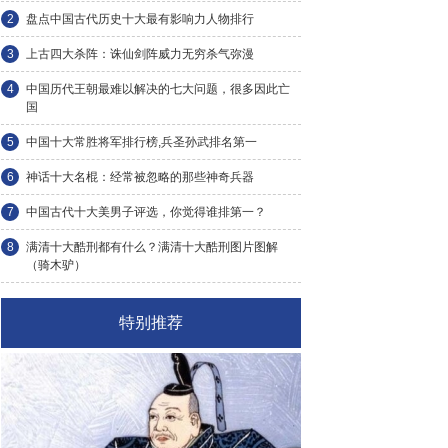
2
盘点中国古代历史十大最有影响力人物排行
3
上古四大杀阵：诛仙剑阵威力无穷杀气弥漫
4
中国历代王朝最难以解决的七大问题，很多因此亡
国
5
中国十大常胜将军排行榜,兵圣孙武排名第一
6
神话十大名棍：经常被忽略的那些神奇兵器
7
中国古代十大美男子评选，你觉得谁排第一？
8
满清十大酷刑都有什么？满清十大酷刑图片图解
（骑木驴）
特别推荐