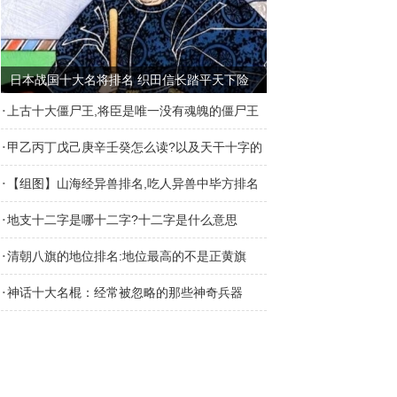
日本战国十大名将排名 织田信长踏平天下险
些统一日本
·
上古十大僵尸王,将臣是唯一没有魂魄的僵尸王
·
（僵尸祖先）
甲乙丙丁戊己庚辛壬癸怎么读?以及天干十字的
·
由来
【组图】山海经异兽排名,吃人异兽中毕方排名
·
第十
地支十二字是哪十二字?十二字是什么意思
·
清朝八旗的地位排名:地位最高的不是正黄旗
·
神话十大名棍：经常被忽略的那些神奇兵器