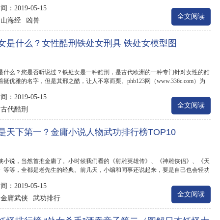
。同...
：2019-05-15
全文阅读
山海经
凶兽
：
女是什么？女性酷刑铁处女刑具 铁处女模型图
是什么？您是否听说过？铁处女是一种酷刑，是古代欧洲的一种专门针对女性的酷
挺优雅的名字，但是其邢之酷，让人不寒而栗。phb123网（www.336c.com）为
介绍...
：2019-05-15
全文阅读
古代酷刑
：
是天下第一？金庸小说人物武功排行榜TOP10
侠小说，当然首推金庸了。小时候我们看的《射雕英雄传》、《神雕侠侣》、《天
》等等，全都是老先生的经典。前几天，小编和同事还说起来，要是自己也会轻功
.
：2019-05-15
全文阅读
金庸武侠
武功排行
：