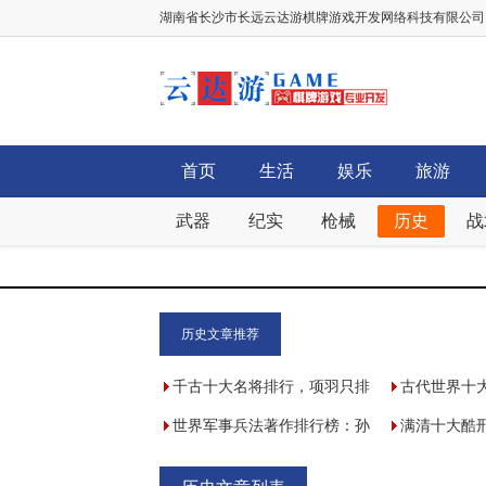
湖南省长沙市长远云达游棋牌游戏开发网络科技有限公司，棋牌
首页
生活
娱乐
旅游
武器
纪实
枪械
历史
战
历史文章推荐
千古十大名将排行，项羽只排
古代世界十
第九!
世界军事兵法著作排行榜：孙
仅第四，清朝
满清十大酷
子兵法第一 论持久战第4
32.9%
不忍睹(用尖