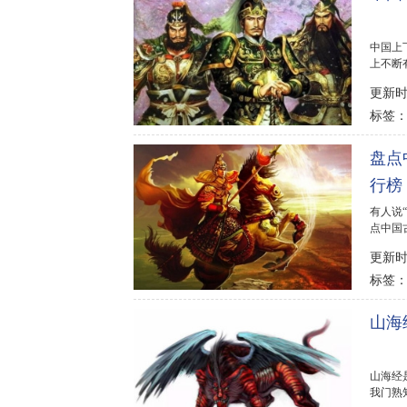
中国上
上不断
有哪些吗
更新时间
标签
盘点
行榜
有人说
点中国
更新时间
标签
山海
山海经
我门熟