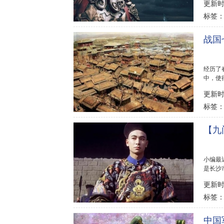
更新时间
标签
战国
经历了
中，使
并称为战
更新时间
标签
【九
小编最
是长沙
官？...
更新时间
标签
中国