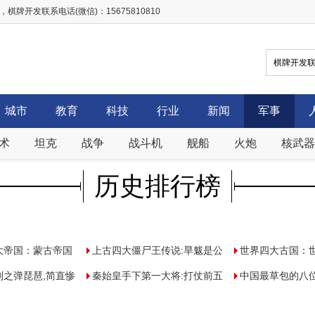
开发联系电话(微信)：15675810810
城市
教育
科技
行业
新闻
军事
术
坦克
战争
战斗机
舰船
火炮
核武器
历史排行榜
大帝国：蒙古帝国
上古四大僵尸王传说:旱魃是公
世界四大古国：
GDP占全球
刑之弹琵琶,简直惨
主后卿暴尸荒野
秦始皇手下第一大将:打仗前五
古国排名和介绍
中国最草包的八
刀划拨肋骨)
次向皇帝要赏赐极贪财却善终
是名将之后！