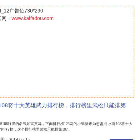
d_12广告位730*290
官网：
www.kaifadou.com
108将十大英雄武力排行榜，排行榜里武松只能排第
里108好汉的名气如雷贯耳，下面排行榜123网的小编就来为您盘点 水浒108将十大
排行榜，这个排行榜里武松只能排第10?...
：2019-05-15