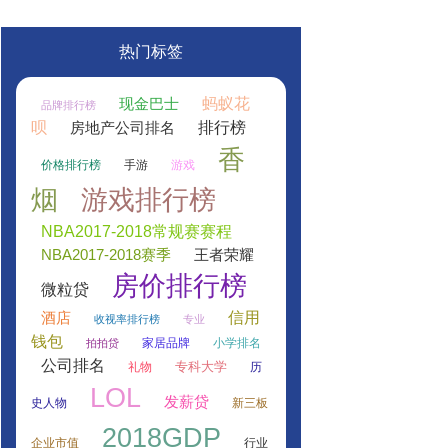
热门标签
蚂蚁花
现金巴士
品牌排行榜
呗
排行榜
房地产公司排名
香
价格排行榜
手游
游戏
烟
游戏排行榜
NBA2017-2018常规赛赛程
NBA2017-2018赛季
王者荣耀
房价排行榜
微粒贷
信用
酒店
收视率排行榜
专业
钱包
家居品牌
小学排名
拍拍贷
公司排名
专科大学
礼物
历
LOL
发薪贷
史人物
新三板
2018GDP
企业市值
行业