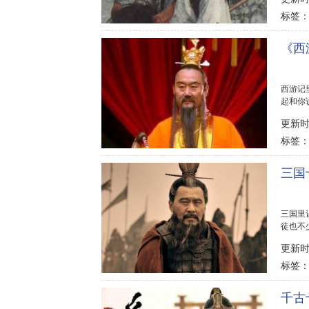
标签
《西
西游记
起和你
更新时间
标签
三国
三国里
徒也不
更新时间
标签
千古