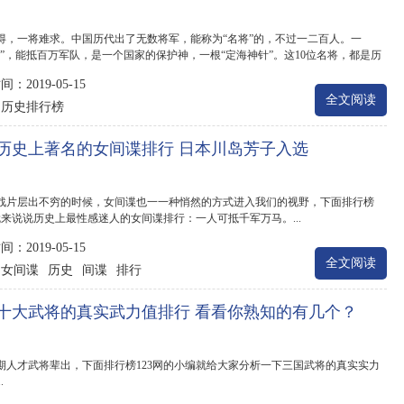
得，一将难求。中国历代出了无数将军，能称为“名将”的，不过一二百人。一
将”，能抵百万军队，是一个国家的保护神，一根“定海神针”。这10位名将，都是历
.
：2019-05-15
全文阅读
历史排行榜
：
历史上著名的女间谍排行 日本川岛芳子入选
战片层出不穷的时候，女间谍也一一种悄然的方式进入我们的视野，下面排行榜
网就来说说历史上最性感迷人的女间谍排行：一人可抵千军万马。...
：2019-05-15
全文阅读
女间谍
历史
间谍
排行
：
十大武将的真实武力值排行 看看你熟知的有几个？
期人才武将辈出，下面排行榜123网的小编就给大家分析一下三国武将的真实实力
.