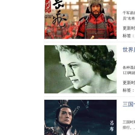
千军易
员“名
史上战..
更新时间
标签
世界
各种谍
123
更新时间
标签
三国
三国时
排行。..