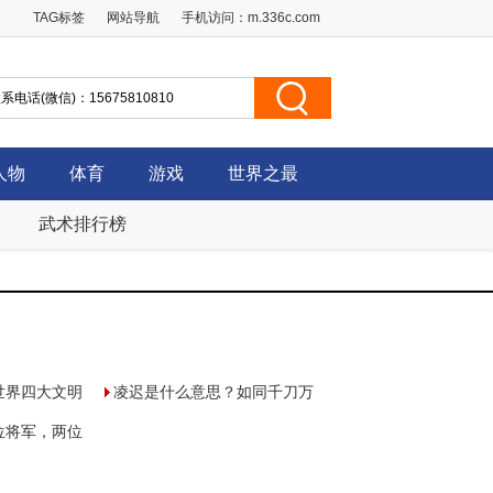
TAG标签
网站导航
手机访问：
m.336c.com
人物
体育
游戏
世界之最
武术排行榜
世界四大文明
凌迟是什么意思？如同千刀万
位将军，两位
剐（凌迟行刑3357刀）