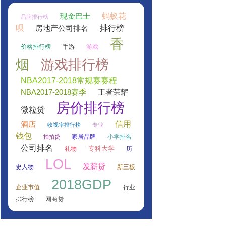
蚂蚁花
现金巴士
品牌排行榜
呗
排行榜
房地产公司排名
香
价格排行榜
手游
游戏
烟
游戏排行榜
NBA2017-2018常规赛赛程
NBA2017-2018赛季
王者荣耀
房价排行榜
微粒贷
信用
酒店
收视率排行榜
专业
钱包
家居品牌
小学排名
拍拍贷
公司排名
专科大学
礼物
历
LOL
发薪贷
史人物
新三板
2018GDP
企业市值
行业
排行榜
网商贷