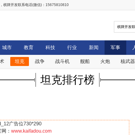
开发联系电话(微信)：15675810810
城市
教育
科技
行业
新闻
军事
术
坦克
战争
战斗机
舰船
火炮
核武器
坦克排行榜
d_12广告位730*290
官网：
www.kaifadou.com