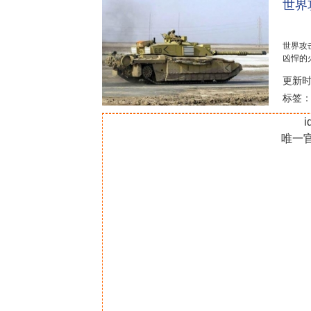
世界
世界攻击
凶悍的
不服气。.
更新时间
标签
i
唯一