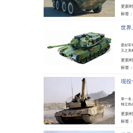
备中海上
更新时间
标签
世界
爱好军
王之美
解。...
更新时间
标签
现役
第一名
独立热
制、通信
更新时间
标签