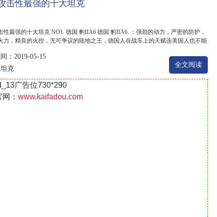
攻击性最强的十大坦克
性最强的十大坦克 NO1. 德国 豹IIA6 德国 豹IIA6. ：强劲的动力，严密的防护，
火力，精良的火控，无可争议的陆地之王，德国人在战车上的天赋连美国人也不能
..
：2019-05-15
全文阅读
坦克
：
d_13广告位730*290
官网：
www.kaifadou.com