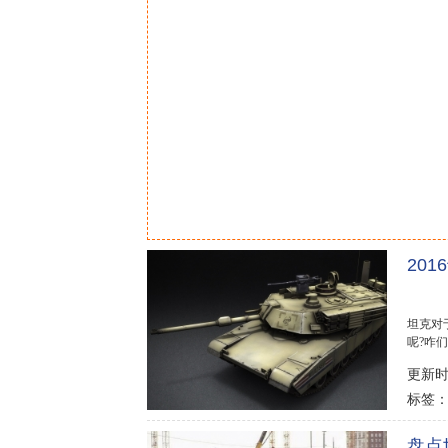
20
坦克对
呢?咋们
步伐，来
更新时间
标签
盘点