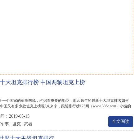
16十大坦克排行榜 中国两辆坦克上榜
于一个国家的军事来说，占据着重要的地位，那2016年的最新十大坦克排名如何
中国又有多少款坦克上榜呢?来来来，跟随排行榜123网（www.336c.com）小编的
看看20...
：2019-05-15
全文阅读
军事
坦克
武器
：
世界十大主战坦克排行