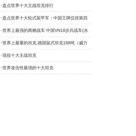
·
盘点世界十大主战坦克排行
·
盘点世界十大轮式装甲车：中国王牌仅排第四
·
世界上最强的两栖战车:中国VN18步兵战车(水
·
中航速30km/h)
世界上最重的坦克,德国鼠式坦克188吨（威力
·
无比）
现役十大主战坦克
·
世界攻击性最强的十大坦克