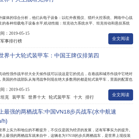
外媒体的综合分析，他们从电子设备：以红外夜视仪、猎歼火控系统、网络中心战
主的各种坦载电子设备水平;机动性能：坦克动力系统水平、坦克传动和悬挂系统
..
：2019-05-15
全文阅读
军事排行榜
：
世界十大轮式装甲车：中国王牌仅排第四
机动性强作战半径大全天候作战可以说这是它的优点，在巷战和城市作战中它绝对
，美国的作战部队从海湾战争到现在绝大多数用的都是轮式装甲车，里面的配置也
.
：2019-05-15
全文阅读
坦克
装甲车
世界十大
轮式装甲车
十大
排行
：
上最强的两栖战车:中国VN18步兵战车(水中航速
/h)
世界上实力和地位的不断提升，不仅仅是因为经济的发展，还有军事实力的提升。
界上最强的两栖战车就来自中，这辆名为VN18的步兵两栖战车，是世界上现役装