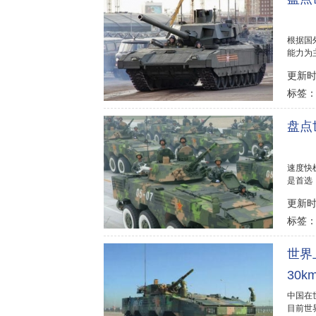
根据国
能力为
性能、机.
更新时间
标签
盘点
速度快
是首选
是越来..
更新时间
标签
榜
世界
30km
中国在
目前世