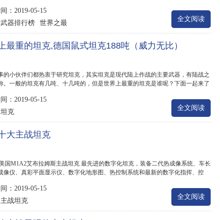
航速最快...
：2019-05-15
全文阅读
武器排行榜
世界之最
：
上最重的坦克,德国鼠式坦克188吨（威力无比）
事的小伙伴们都热衷于研究坦克，其实坦克是现代陆上作战的主要武器，有陆战之
称。一般的坦克有几吨、十几吨的，但是世界上最重的坦克是谁呢？下面一起来了
：2019-05-15
全文阅读
坦克
：
十大主战坦克
 美国M1A2艾布拉姆斯主战坦克 最先进的数字化坦克，装备二代热成像系统、车长
成像仪、真彩平面显示仪、数字化地形图、热控制系统和最新的数字化指挥、控
装...
：2019-05-15
全文阅读
主战坦克
：