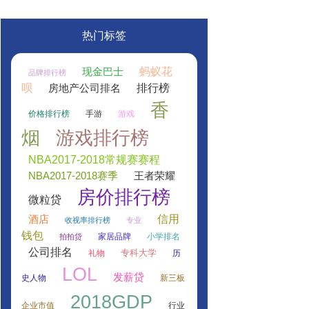
热门标签
蚂蚁花
现金巴士
品牌排行榜
呗
排行榜
房地产公司排名
香
价格排行榜
手游
游戏
烟
游戏排行榜
NBA2017-2018常规赛赛程
NBA2017-2018赛季
王者荣耀
房价排行榜
微粒贷
信用
酒店
收视率排行榜
专业
钱包
家居品牌
小学排名
拍拍贷
公司排名
专科大学
礼物
历
LOL
发薪贷
史人物
新三板
2018GDP
企业市值
行业