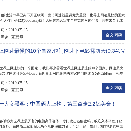
)
们的生活中早已离不开互联网，宽带网速就显得尤为重要。世界上网速最快的国家
今天排行榜123(336c.com)就为大家带来2017年全球宽带网速排名，共有来自全球
个国家和地区上...
：2019-05-15
全文阅读
网速
互联网
：
上网速最慢的10个国家,也门网速下电影需两天(0.34兆/
 世界上网速快的10个国家 ，我们再来看看世界上网速最慢的10个国家。网速最快
加坡网速可达55Mbps，而世界上网速最慢的国家也门网速仅为0.32Mbps，相差
，下载一部高清电...
：2019-05-15
全文阅读
网速
互联网
：
十大女黑客：中国俩人上榜，第三盗走2.2亿美金！
黑客被称为世界上最厉害的电脑高手群体，专门攻击破解密码，或注入木马程序获
的资料。在网络上它们是无所不能的超能力者，不分年龄、性别，如才8岁的中国