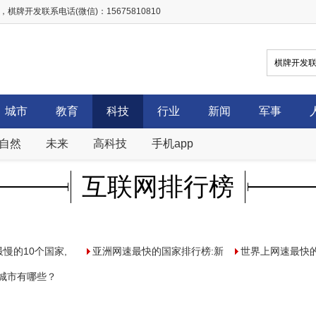
开发联系电话(微信)：15675810810
城市
教育
科技
行业
新闻
军事
自然
未来
高科技
手机app
互联网排行榜
慢的10个国家,
亚洲网速最快的国家排行榜:新
世界上网速最快的
影需两天(0.34
点城市有哪些？
加坡55兆/秒第一,中国第38
地区,新加坡网速
G试点城市名单