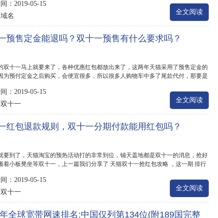
：2019-05-15
全文阅读
域名
：
一预售定金能退吗？双十一预售有什么要求吗？
7年的双十一马上就要来了，各种优惠红包都放出来了，这两年天猫采用了预售定金的
因为预付定金之后购买，会便宜很多，所以很多人购物车中多了尾款代付，那要是
不想补...
：2019-05-15
全文阅读
双十一
：
一红包退款规则，双十一分期付款能用红包吗？
就要到了，天猫淘宝的预热活动打的非常到位，铺天盖地都是双十一的消息，抢好
搬着小板凳坐等双十一，上一篇我们分享了 天猫双十一抢红包攻略 ，这一期 排行
给大家介...
：2019-05-15
全文阅读
双十一
：
17年全球宽带网速排名:中国仅列第134位(附189国完整