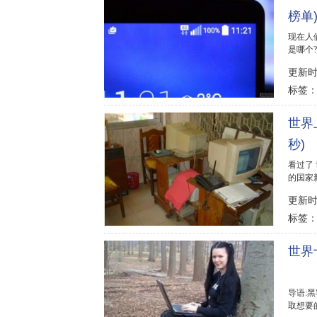
榜单
现在人
是哪个?
的189
更新时间
标签
世界
秒)
看过了
的国家新
40多倍
更新时间
标签
世界
导语:
取想要