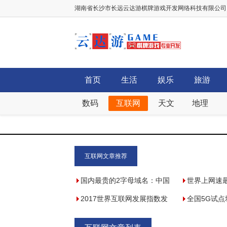
湖南省长沙市长远云达游棋牌游戏开发网络科技有限公司，棋牌
首页
生活
娱乐
旅游
数码
互联网
天文
地理
互联网文章推荐
国内最贵的2字母域名：中国
世界上网速最
最贵域名800万美金，腾讯域
2017世界互联网发展指数发
也门网速下电
全国5G试
名多少钱？
布:美中韩前三,38国上榜
兆/秒)
2019年5