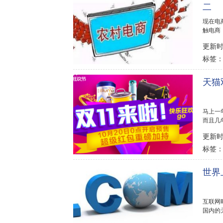
二
现在电
触电商
电商排行
更新时间
标签
天猫
马上一
而且几
带你来看
更新时间
标签
世界
互联网
国内的
行榜。 