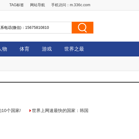
TAG标签
网站导航
手机访问：
m.336c.com
人物
体育
游戏
世界之最
10个国家/
世界上网速最快的国家：韩国
每秒55兆
平均速度21.9Mbps（非一般
的感觉）