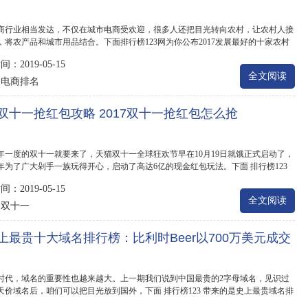
商行业相当发达，不仅在城市电商受欢迎，很多人还把目光转向农村，让农村人接
，将农产品和城市用品结合。下面排行榜123网为你公布2017发展最好的十家农村
榜,惠农网...
：2019-05-15
全文阅读
电商排名
：
双十一抢红包攻略 2017双十一抢红包怎么抢
年一度的双十一就要来了，天猫双十一全球狂欢节早在10月19日就饿正式启动了，
年为了广大剁手一族玩得开心，启动了高达6亿的现金红包玩法。下面 排行榜123
看天猫双...
：2019-05-15
全文阅读
双十一
：
上最贵十大域名排行榜：比利时Beer以700万美元成交
时代，域名的重要性也越来越大。上一期我们说到中国最贵的2字母域名，见识过
天价域名后，咱们可以把目光放到国外，下面 排行榜123 带来的是史上最贵域名排
世界上最...