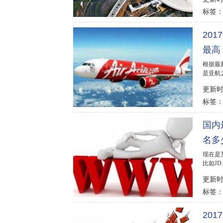
标签
20
最高
根据最
是亚航
详解201
更新时间
标签
国内
名多
现在是
比如J
域名不惜
更新时间
标签
20