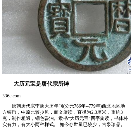
大历元宝是唐代宗所铸
336c.com
唐朝唐代宗李豫大历年间(公元766年--779年)西北地区地
方铸币，中原比较少见，面文旋读，直径为2.3厘米，重约3
克，制作粗陋，铜色昏浊。隶书“大历元宝”四字旋读，书体朴
实有力，有大小两种样式。 如今存世量已较少，古泉珍品。