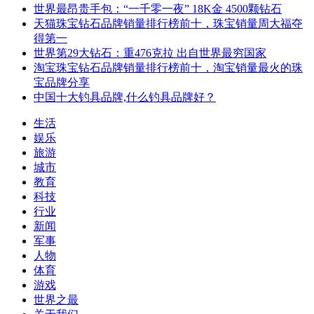
世界最昂贵手包：“一千零一夜” 18K金 4500颗钻石
天猫珠宝钻石品牌销量排行榜前十，珠宝销量周大福夺
得第一
世界第29大钻石：重476克拉 出自世界最穷国家
淘宝珠宝钻石品牌销量排行榜前十，淘宝销量最火的珠
宝品牌分享
中国十大钓具品牌,什么钓具品牌好？
生活
娱乐
旅游
城市
教育
科技
行业
新闻
军事
人物
体育
游戏
世界之最