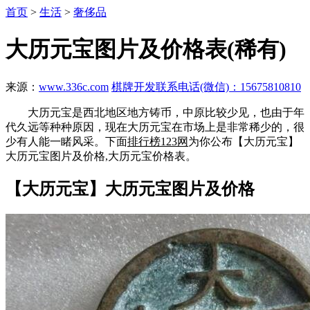
首页
>
生活
>
奢侈品
大历元宝图片及价格表(稀有)
来源：
www.336c.com
棋牌开发联系电话(微信)：15675810810
大历元宝是西北地区地方铸币，中原比较少见，也由于年
代久远等种种原因，现在大历元宝在市场上是非常稀少的，很
少有人能一睹风采。下面
排行榜123网
为你公布【大历元宝】
大历元宝图片及价格,大历元宝价格表。
【大历元宝】大历元宝图片及价格