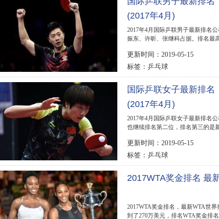
国际乒联男子最新排名
(2017年4月)
2017年4月国际乒联男子最新排
振东、许昕、张继科占据。排名最
奥恰洛夫排名第六...
更新时间：2019-05-15
乒乓球
标签：
国际乒联女子最新排名
(2017年4月)
2017年4月国际乒联女子最新排
也继续排名第二位，排名第三的是
选手陈梦排名第五...
更新时间：2019-05-15
乒乓球
标签：
2017WTA奖金排名 最
2017WTA奖金排名，最新WTA
到了270万美元，排名WTA奖金