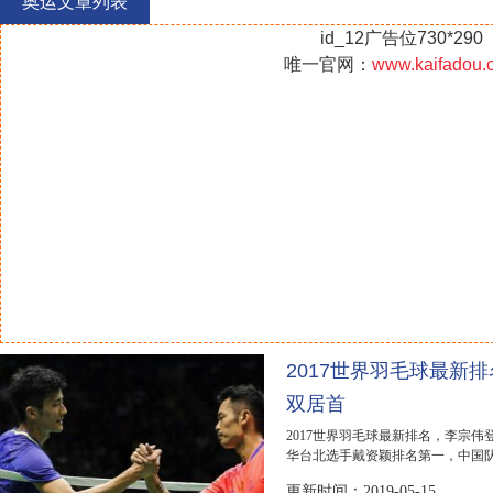
奥运文章列表
月4日最新)
id_12广告位730*290
唯一官网：
www.kaifadou.
2017世界羽毛球最新
双居首
2017世界羽毛球最新排名，李宗
华台北选手戴资颖排名第一，中国
是第4。而混双方...
更新时间：2019-05-15