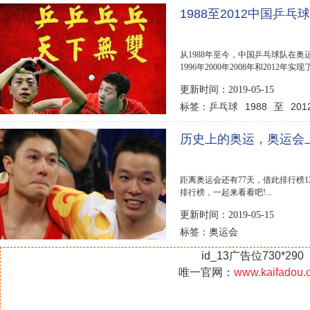
1988至2012中国乒
从1988年至今，中国乒乓球队在奥
1996年2000年2008年和20
榜： 奥运会中国乒乓...
更新时间：2019-05-15
乒乓球
1988
至
201
标签：
从
19
历史上的奥运，奥运会
距离奥运会还有77天，借此排行榜
排行榜，一起来看看吧!...
更新时间：2019-05-15
奥运会
标签：
id_13广告位730*290
唯一官网：
www.kaifadou.