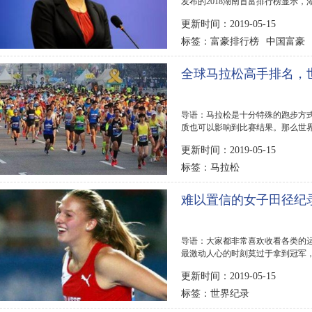
发布的2018湖南首富排行榜显示，
周群飞、郑俊龙夫...
更新时间：2019-05-15
富豪排行榜
中国富豪
标签：
全球马拉松高手排名，
导语：马拉松是十分特殊的跑步方
质也可以影响到比赛结果。那么世界
起来看看吧。...
更新时间：2019-05-15
马拉松
标签：
难以置信的女子田径纪录,
导语：大家都非常喜欢收看各类的
最激动人心的时刻莫过于拿到冠军
是非常难以被...
更新时间：2019-05-15
世界纪录
标签：