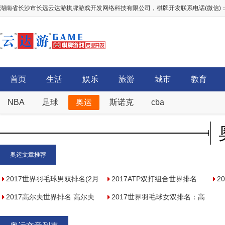
湖南省长沙市长远云达游棋牌游戏开发网络科技有限公司，棋牌开发联系电话(微信)：156
首页
生活
娱乐
旅游
城市
教育
NBA
足球
奥运
斯诺克
cba
奥运文章推荐
2017世界羽毛球男双排名(2月
2017ATP双打组合世界排名
2
24日世界羽毛球最新排名)
2017高尔夫世界排名 高尔夫
最新ATP选手排名积分
2017世界羽毛球女双排名：高
国
PGA世界排名
桥礼华/松友美佐纪蝉联榜首(5
占