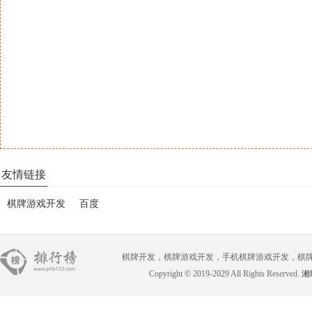
友情链接
棋牌游戏开发
百度
棋牌开发，棋牌游戏开发，手机棋牌游戏开发，棋牌游戏开
Copyright © 2019-2029 All Rights Reserved.
湘I