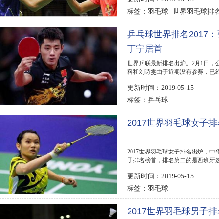
羽毛球
世界羽毛球排
标签：
乒乓球世界排名2017
丁宁居首
世界乒联最新排名出炉。2月1日，
科和刘诗雯由于近期没有参赛，已
我们就来看看世...
更新时间：2019-05-15
乒乓球
标签：
2017世界羽毛球女子排
2017世界羽毛球女子排名出炉，
子排名榜首，排名第二的是西班牙
芮仅排名第七，她...
更新时间：2019-05-15
羽毛球
标签：
2017世界羽毛球男子排