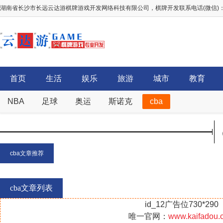
湖南省长沙市长远云达游棋牌游戏开发网络科技有限公司，棋牌开发联系电话(微信)：156
首页
生活
娱乐
旅游
城市
教育
NBA
足球
奥运
斯诺克
cba
cba文章推荐
cba文章列表
id_12广告位730*290
唯一官网：
www.kaifadou.