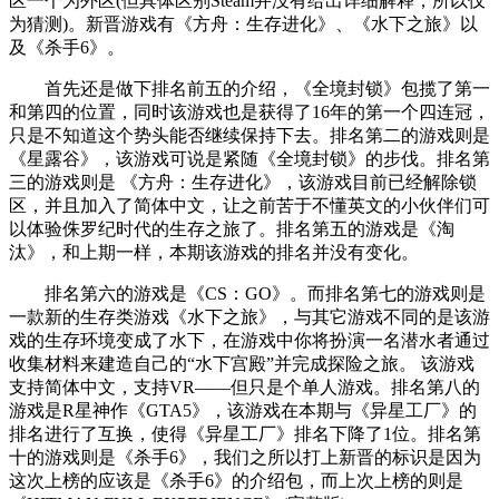
区一个为外区(但具体区别Steam并没有给出详细解释，所以仅
为猜测)。新晋游戏有《方舟：生存进化》、《水下之旅》以
及《杀手6》。
首先还是做下排名前五的介绍，《全境封锁》包揽了第一
和第四的位置，同时该游戏也是获得了16年的第一个四连冠，
只是不知道这个势头能否继续保持下去。排名第二的游戏则是
《星露谷》，该游戏可说是紧随《全境封锁》的步伐。排名第
三的游戏则是 《方舟：生存进化》，该游戏目前已经解除锁
区，并且加入了简体中文，让之前苦于不懂英文的小伙伴们可
以体验侏罗纪时代的生存之旅了。排名第五的游戏是《淘
汰》，和上期一样，本期该游戏的排名并没有变化。
排名第六的游戏是《CS：GO》。而排名第七的游戏则是
一款新的生存类游戏《水下之旅》，与其它游戏不同的是该游
戏的生存环境变成了水下，在游戏中你将扮演一名潜水者通过
收集材料来建造自己的“水下宫殿”并完成探险之旅。 该游戏
支持简体中文，支持VR——但只是个单人游戏。排名第八的
游戏是R星神作《GTA5》，该游戏在本期与《异星工厂》的
排名进行了互换，使得《异星工厂》排名下降了1位。排名第
十的游戏则是《杀手6》，我们之所以打上新晋的标识是因为
这次上榜的应该是《杀手6》的介绍包，而上次上榜的则是