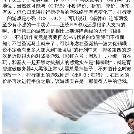
地位，当然这可能与《GTA5》不断降价、折扣、降价、折扣
有关，但总归来讲排行榜榜首的游戏终于有点变化了。排行第
二的游戏是小强《CS：GO》，可以说让《辐射4》连降两级
至少有小强的一半功劳——正统FPS游戏还是很多人支持的
嘛。排行第三的游戏则是相比上期连降两级的大作《辐射
4》，不过该作究竟是否要再次冲击榜首的位置我们不得而
知，不过圣诞马上就来了，可以考虑在圣诞搞一波大促销哦，
说不定会有更多人加入到“捡垃圾”的行列中来。排名第四的游
戏是近期很火的对战类游戏《彩虹六号：围攻》，小编一直在
玩，和基友一起开黑对抗别人的感觉实在是“棒棒哒”，就是育
碧这破服务器4人黑很正常5人黑总是掉链子，不知道什么时候
能改一下。排行第五的游戏则是《巫师3：狂猎》，在国区的
价格再次进行半价之后，该游戏实在是一部值得入手的游戏。