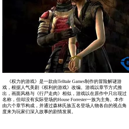
《权力的游戏》是一款由Telltale Games制作的冒险解谜游
戏，根据人气美剧《权利的游戏》改编。游戏以章节方式推
出，画面风格与《行尸走肉》相似，游戏以在原作中只出现过
名称，但却没有实际登场的House Forrester一族为主角。本作
由六个章节构成，并通过森林氏族五名登场人物各自的视点角
度来为玩家们深入故事的剧情发展。