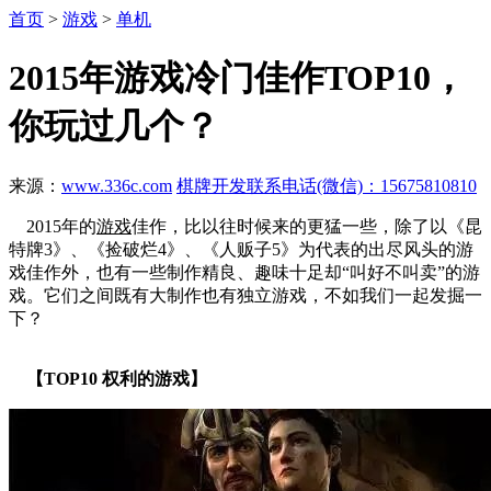
首页
>
游戏
>
单机
2015年游戏冷门佳作TOP10，
你玩过几个？
来源：
www.336c.com
棋牌开发联系电话(微信)：15675810810
2015年的
游戏
佳作，比以往时候来的更猛一些，除了以《昆
特牌3》、《捡破烂4》、《人贩子5》为代表的出尽风头的游
戏佳作外，也有一些制作精良、趣味十足却“叫好不叫卖”的游
戏。它们之间既有大制作也有独立游戏，不如我们一起发掘一
下？
【TOP10 权利的游戏】