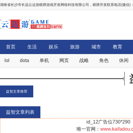
湖南省长沙市长远云达游棋牌游戏开发网络科技有限公司，棋牌开发联系电话(微信)：156
首页
生活
娱乐
旅游
城市
教育
lol
dota
单机
网页
战略
角色
休闲
益智文章推荐
益智文章列表
id_12广告位730*290
唯一官网：
www.kaifadou.