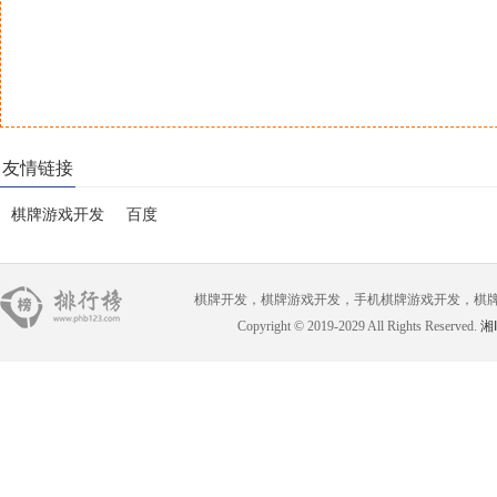
友情链接
棋牌游戏开发
百度
棋牌开发，棋牌游戏开发，手机棋牌游戏开发，棋牌游戏开
Copyright © 2019-2029 All Rights Reserved.
湘I