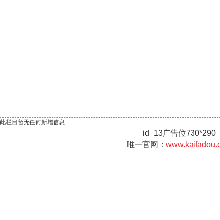
此栏目暂无任何新增信息
id_13广告位730*290
唯一官网：
www.kaifadou.