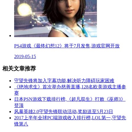
PS4游戏《最终幻想12》将于7月发售,游戏官网开放
2019-05-15
相关文章推荐
守望先锋将加入字幕功能,解决听力障碍玩家困难
《绝地求生》首次举办慈善直播,128名欧美游戏主播参
赛
日本PSN游戏下载排行榜,《超凡双生》打败《巫师3》
登顶
风暴英雄2.0守望先锋联动活动,奖励送至5月23日
2017上半年全球PC端游戏收入排行榜,LOL第一,守望先
锋第八