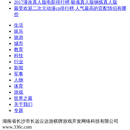
2017漫改真人版电影排行榜,银魂真人版钢炼真人版
最受欢迎二次元动漫cp排行榜,人气最高的官配情侣有哪
些
生活
娱乐
旅游
城市
教育
科技
行业
新闻
军事
人物
体育
游戏
世界之最
关于我们
专题
湖南省长沙市长远云达游棋牌游戏开发网络科技有限公司
www.336c.com