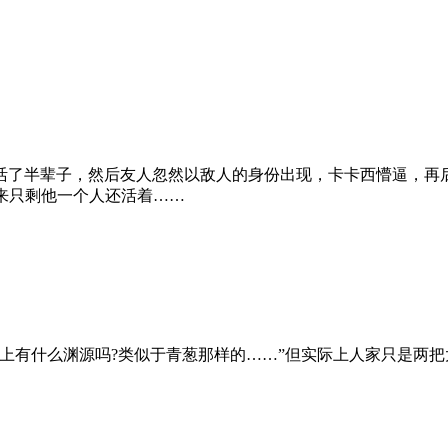
了半辈子，然后友人忽然以敌人的身份出现，卡卡西懵逼，再后
头来只剩他一个人还活着……
有什么渊源吗?类似于青葱那样的……”但实际上人家只是两把