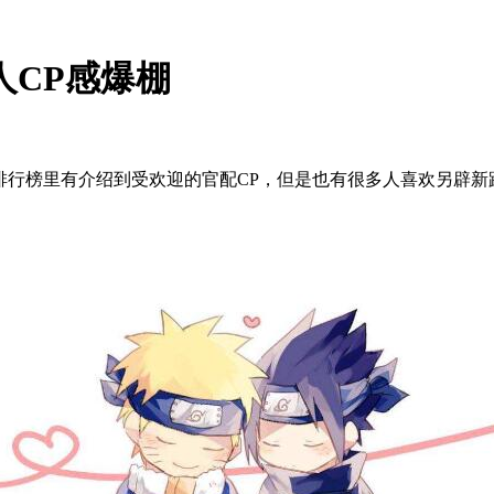
人CP感爆棚
行榜里有介绍到受欢迎的官配CP，但是也有很多人喜欢另辟新路