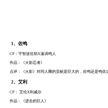
1、佐鸣
CP：宇智波佐助X漩涡鸣人
作品：《火影忍者》
点评：《火影》对同人圈的贡献是巨大的，佐鸣还是鸣佐这
2、艾利
CP： 艾伦X利威尔
作品：《进击的巨人》