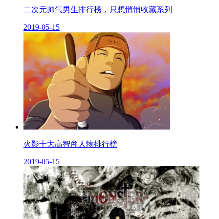
二次元帅气男生排行榜，只想悄悄收藏系列
2019-05-15
火影十大高智商人物排行榜
2019-05-15