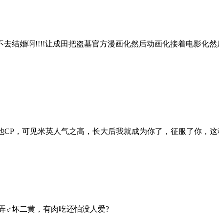
结婚啊!!!!让成田把盗墓官方漫画化然后动画化接着电影化然
其他CP，可见米英人气之高，长大后我就成为你了，征服了你，
♂坏二黄，有肉吃还怕没人爱?