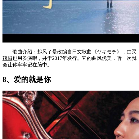
歌曲介绍：起风了是改编自日文歌曲《ヤキモチ》，由买
辣椒
也用券演唱，并于2017年发行。它的曲风优美，听一次就
会让你牢牢记在脑中。
8、爱的就是你