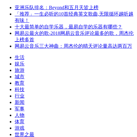
亚洲乐队排名：Beyond和五月天皆上榜
「推荐」一生必听的10首经典英文歌曲,无限循环越听越
有味！
十大最简单的自学乐器，最易自学的乐器有哪些？
网易云最火的歌-2018网易云音乐评论最多的歌，周杰伦
上榜多首
网易云音乐三大神曲：周杰伦的晴天评论量高达两百万
生活
娱乐
旅游
城市
教育
科技
行业
新闻
军事
人物
体育
游戏
世界之最