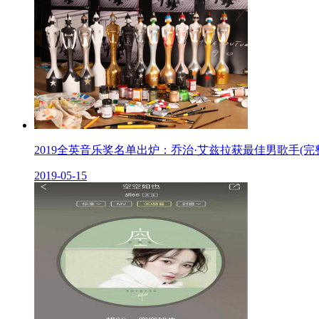
2019全英音乐奖名单出炉：乔治·艾兹拉获最佳男歌手(完
2019-05-15