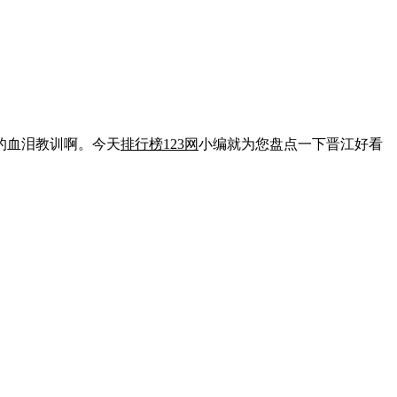
的血泪教训啊。今天
排行榜123网
小编就为您盘点一下晋江好看