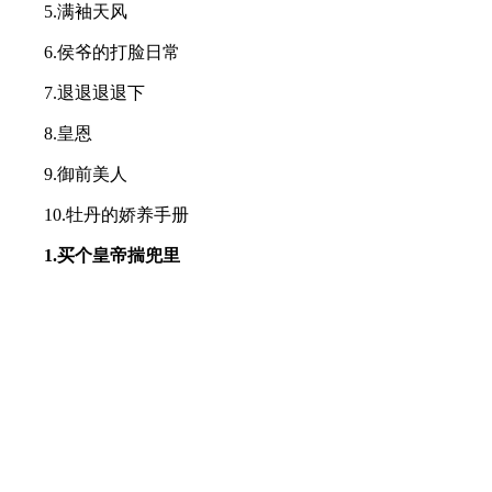
5.满袖天风
6.侯爷的打脸日常
7.退退退退下
8.皇恩
9.御前美人
10.牡丹的娇养手册
1.买个皇帝揣兜里