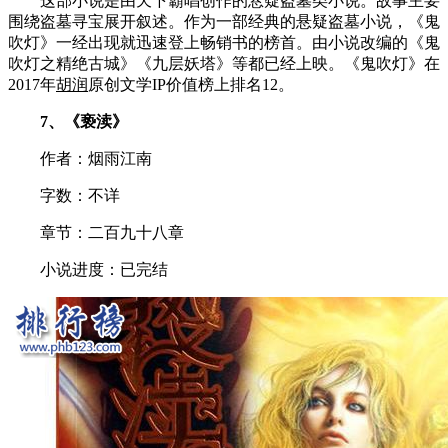
这部小说是由天下霸唱创作的悬疑盗墓类小说。故事主要
围绕盗墓寻宝展开叙述。作为一部经典的悬疑盗墓小说，《鬼
吹灯》一经出现就迅速登上畅销书的榜首。由小说改编的《鬼
吹灯之精绝古城》《九层妖塔》等都已经上映。《鬼吹灯》在
2017年
胡润
原创文学IP价值榜上排名12。
7、《亵渎》
作者：烟雨江南
字数：不详
章节：二百九十八章
小说进度：已完结