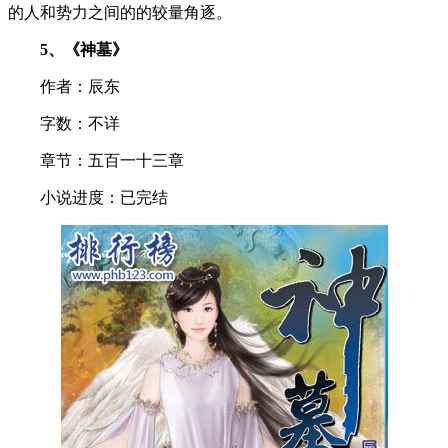
的人和势力之间的的较量角逐。
5、《神墓》
作者：辰东
字数：不详
章节：五百一十三章
小说进度：已完结