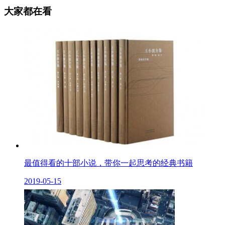
大家都在看
最值得看的十部小说，带你一起思考的经典书籍
2019-05-15