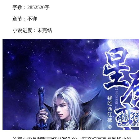
字数：2852520字
章节：不详
小说进度：未完结