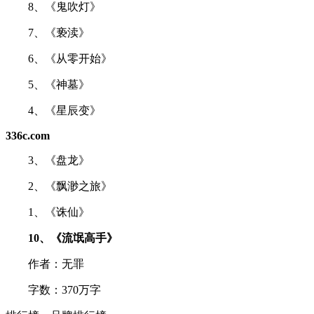
8、《鬼吹灯》
7、《亵渎》
6、《从零开始》
5、《神墓》
4、《星辰变》
336c.com
3、《盘龙》
2、《飘渺之旅》
1、《诛仙》
10、《流氓高手》
作者：无罪
字数：370万字