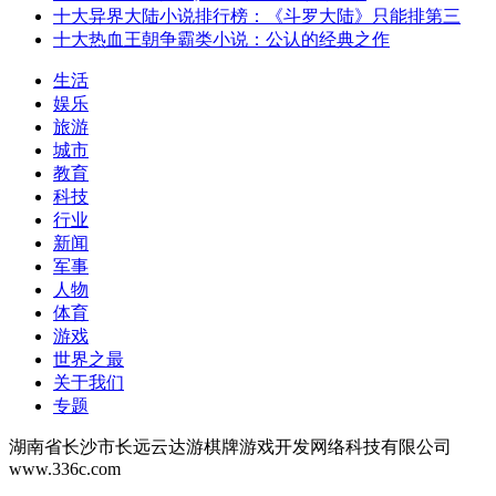
十大异界大陆小说排行榜：《斗罗大陆》只能排第三
十大热血王朝争霸类小说：公认的经典之作
生活
娱乐
旅游
城市
教育
科技
行业
新闻
军事
人物
体育
游戏
世界之最
关于我们
专题
湖南省长沙市长远云达游棋牌游戏开发网络科技有限公司
www.336c.com