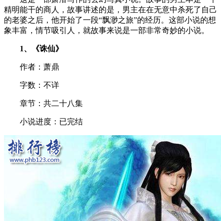
精明能干的商人，故事讲述的是，男主在在无意中杀死了自己
的老婆之后，他开始了一段“飘渺之旅”的经历。这部小说的想
象丰富，情节吸引人，就故事来说是一部非常奇妙的小说。
1、《诛仙》
作者：萧鼎
字数：不详
章节：共二十八集
小说进度：已完结