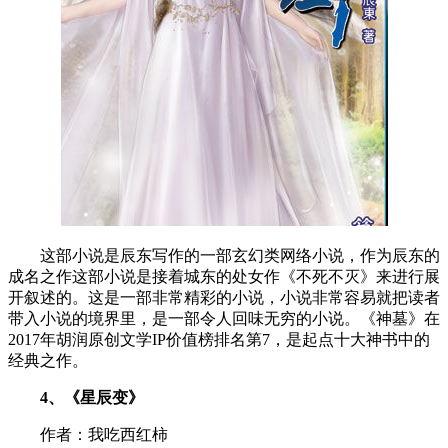
这部小说是辰东写作的一部玄幻类网络小说，作为辰东的
成名之作这部小说是接着城东的处女作《不死不灭》来进行展
开叙述的。这是一部非常精彩的小说，小说非常容易就把读者
带入小说的境界里，是一部令人回味无穷的小说。《神墓》在
2017年胡润原创文学IP价值榜排名第7，是起点十大神书中的
经典之作。
4、《星辰变》
作者：我吃西红柿