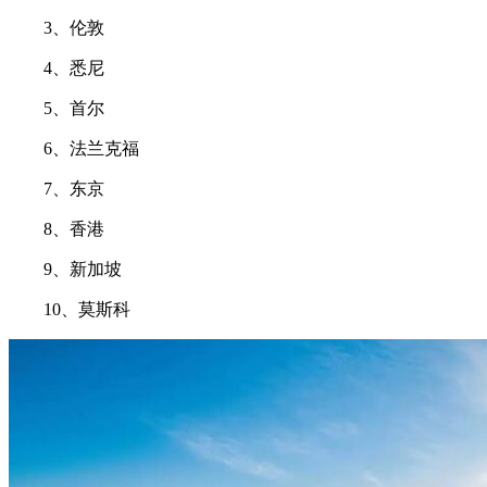
3、伦敦
4、悉尼
5、首尔
6、法兰克福
7、东京
8、香港
9、新加坡
10、莫斯科