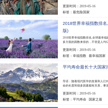
口。 据了解，评...
更新时间：2019-05-16
最危险国家
标签：
2018世界幸福指数排
版)
2018世界幸福指数排名,全球最幸
多方面的因数来排的，不管是人均G
123网根据联合国完...
更新时间：2019-05-16
幸福指数
最幸福国家
标签：
平均寿命最长十大国家
导语：随着现代医学的发展和人们
命的长度和很多因素都有关系，事
完备的医疗保...
更新时间：2019-05-16
平均寿命
国家之最
标签：