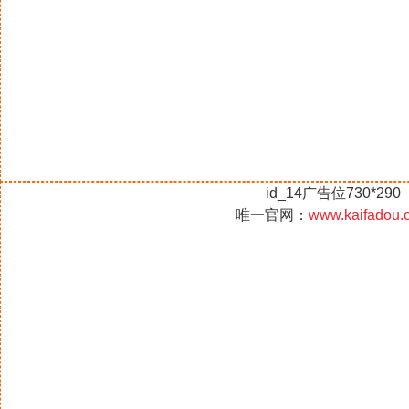
id_14广告位730*290
唯一官网：
www.kaifadou.