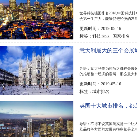
世界科技强国排名2018,中国科技
会第一生产力，能够促进经济的发
吗?下面排行榜123网...
更新时间：2019-05-16
科技企业
国家排名
标签：
意大利最大的三个会展
导语：意大利作为时尚之都在会展
的推动整个经济的发展，那么意大利
理了意大利最大...
更新时间：2019-05-16
城市排名
标签：
英国十大城市排名，都
导语：不得不说英国确实是一个让
及品牌等方面的发展有很多都是全
先的呢?下面排...