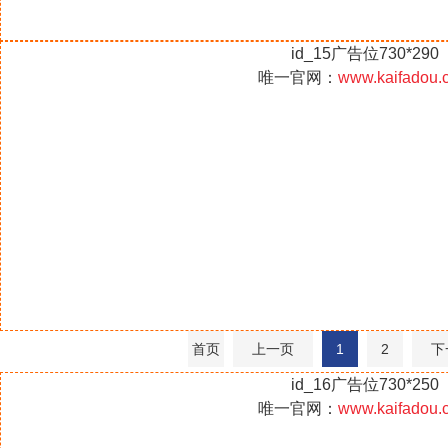
id_15广告位730*290
唯一官网：
www.kaifadou.
首页
上一页
1
2
下
id_16广告位730*250
唯一官网：
www.kaifadou.