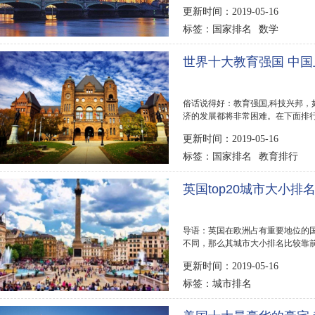
性。数学的公式...
更新时间：2019-05-16
国家排名
数学
标签：
世界十大教育强国 中国
俗话说得好：教育强国,科技兴邦
济的发展都将非常困难。在下面排行
世界教育最好国家...
更新时间：2019-05-16
国家排名
教育排行
标签：
英国top20城市大小
导语：英国在欧洲占有重要地位的
不同，那么其城市大小排名比较靠前的
城市大小排名，...
更新时间：2019-05-16
城市排名
标签：