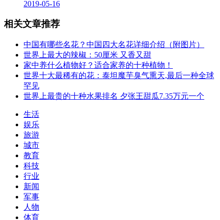
2019-05-16
相关文章推荐
中国有哪些名花？中国四大名花详细介绍（附图片）
世界上最大的辣椒：50厘米 又香又甜
家中养什么植物好？适合家养的十种植物！
世界十大最稀有的花：泰坦魔芋臭气熏天,最后一种全球
罕见
世界上最贵的十种水果排名 夕张王甜瓜7.35万元一个
生活
娱乐
旅游
城市
教育
科技
行业
新闻
军事
人物
体育