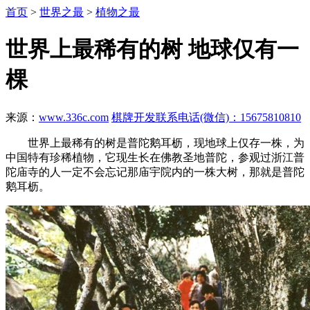
首页
>
世界之最
>
植物之最
世界上最稀有的树 地球仅有一
棵
来源：
www.336c.com
棋牌开发联系电话(微信)：15675810810
世界上最稀有的树是普陀鹅耳枥，现地球上仅存一株，为
中国特有珍稀植物，它现生长在佛教圣地普陀，参观过浙江普
陀庙寺的人一定不会忘记那庙宇院内的一株大树，那就是普陀
鹅耳枥。