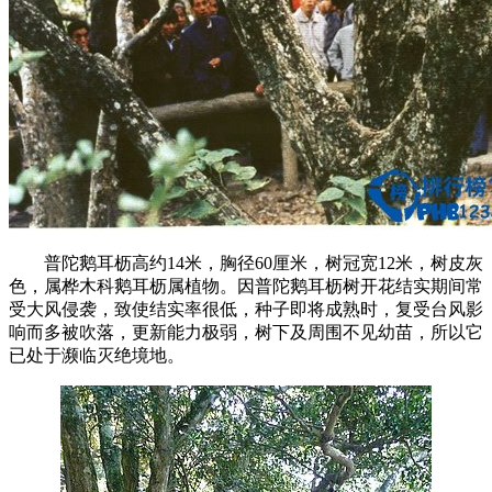
普陀鹅耳枥高约14米，胸径60厘米，树冠宽12米，树皮灰
色，属桦木科鹅耳枥属植物。因普陀鹅耳枥树开花结实期间常
受大风侵袭，致使结实率很低，种子即将成熟时，复受台风影
响而多被吹落，更新能力极弱，树下及周围不见幼苗，所以它
已处于濒临灭绝境地。