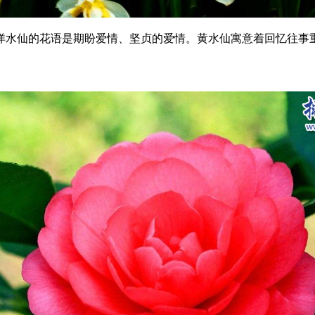
水仙的花语是期盼爱情、坚贞的爱情。黄水仙寓意着回忆往事重