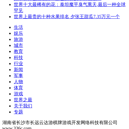
世界十大最稀有的花：泰坦魔芋臭气熏天,最后一种全球
罕见
世界上最贵的十种水果排名 夕张王甜瓜7.35万元一个
生活
娱乐
旅游
城市
教育
科技
行业
新闻
军事
人物
体育
游戏
世界之最
关于我们
专题
湖南省长沙市长远云达游棋牌游戏开发网络科技有限公司
www.336c.com