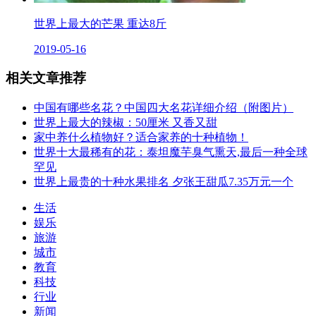
世界上最大的芒果 重达8斤
2019-05-16
相关文章推荐
中国有哪些名花？中国四大名花详细介绍（附图片）
世界上最大的辣椒：50厘米 又香又甜
家中养什么植物好？适合家养的十种植物！
世界十大最稀有的花：泰坦魔芋臭气熏天,最后一种全球
罕见
世界上最贵的十种水果排名 夕张王甜瓜7.35万元一个
生活
娱乐
旅游
城市
教育
科技
行业
新闻