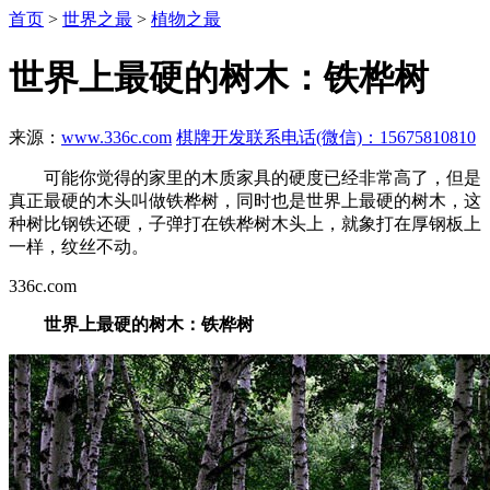
首页
>
世界之最
>
植物之最
世界上最硬的树木：铁桦树
来源：
www.336c.com
棋牌开发联系电话(微信)：15675810810
可能你觉得的家里的木质家具的硬度已经非常高了，但是
真正最硬的木头叫做铁桦树，同时也是世界上最硬的树木，这
种树比钢铁还硬，子弹打在铁桦树木头上，就象打在厚钢板上
一样，纹丝不动。
336c.com
世界上最硬的树木：铁桦树