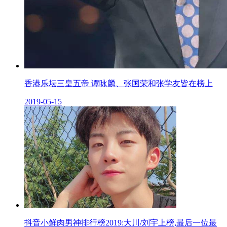
香港乐坛三皇五帝 谭咏麟、张国荣和张学友皆在榜上
2019-05-15
抖音小鲜肉男神排行榜2019:大川/刘宇上榜,最后一位最