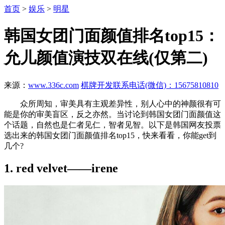
首页
>
娱乐
>
明星
韩国女团门面颜值排名top15：
允儿颜值演技双在线(仅第二)
来源：
www.336c.com
棋牌开发联系电话(微信)：15675810810
众所周知，审美具有主观差异性，别人心中的神颜很有可
能是你的审美盲区，反之亦然。当讨论到韩国女团门面颜值这
个话题，自然也是仁者见仁，智者见智。以下是韩国网友投票
选出来的韩国女团门面颜值排名top15，快来看看，你能get到
几个?
1. red velvet——irene