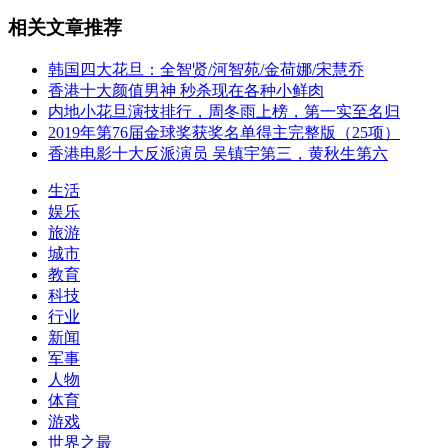
相关文章推荐
韩国四大花旦：全智贤/河智苑/金荷娜/宋慧乔
香港十大颜值男神 秒杀现在各种小鲜肉
内地小花旦演技排行，周冬雨上榜，第一实至名归
2019年第76届金球奖获奖名单得主完整版（25项）
香港电影十大反派演员 吴镇宇第三，黄秋生第六
生活
娱乐
旅游
城市
教育
科技
行业
新闻
军事
人物
体育
游戏
世界之最