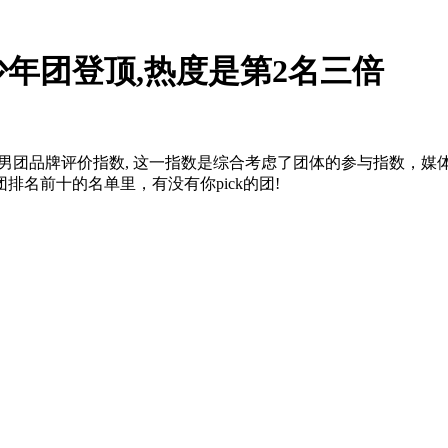
少年团登顶,热度是第2名三倍
.8期间的男团品牌评价指数, 这一指数是综合考虑了团体的参与指数
排名前十的名单里，有没有你pick的团!