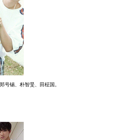
泰亨、郑号锡、朴智旻、田柾国。