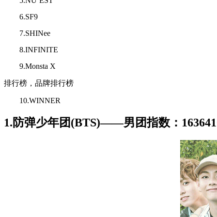
5.NU’EST
6.SF9
7.SHINee
8.INFINITE
9.Monsta X
排行榜，品牌排行榜
10.WINNER
1.防弹少年团(BTS)——男团指数：163641