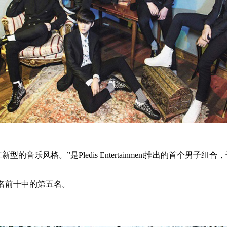
思是“建立新型的音乐风格。”是Pledis Entertainment推出的
团排名前十中的第五名。