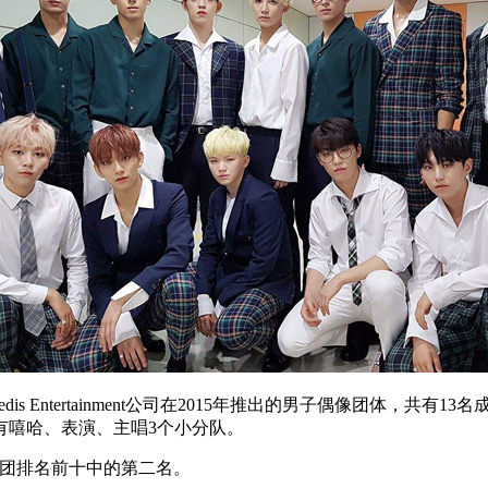
edis Entertainment公司在2015年推出的男子偶像团体
有嘻哈、表演、主唱3个小分队。
国男团排名前十中的第二名。