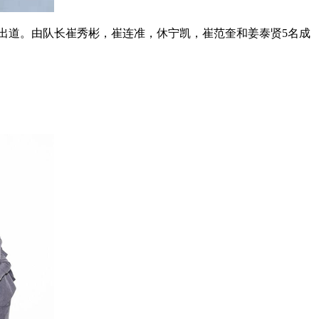
特辑节目上正式出道。由队长崔秀彬，崔连准，休宁凯，崔范奎和姜泰贤5名成