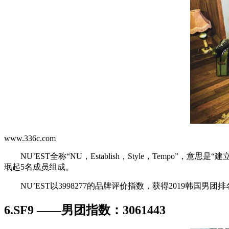
www.336c.com
NU’EST全称“NU，Establish，Style，Tempo”，意
珉起5名成员组成。
NU’EST以3998277的品牌评价指数，获得2019韩国男
6.SF9 ——男团指数：3061443