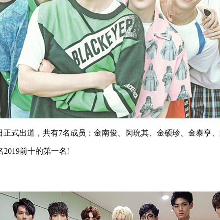
13年6月13日正式出道，共有7名成员：金南俊、闵玧其、金硕珍、金
019前十的第一名!