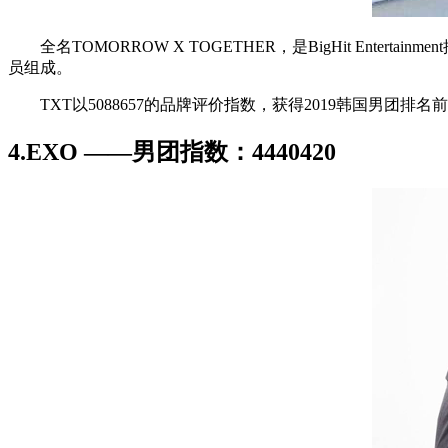
全名TOMORROW X TOGETHER，是BigHit Ente
员组成。
TXT以5088657的品牌评价指数，获得2019韩国男团排名
4.EXO ——男团指数：4440420