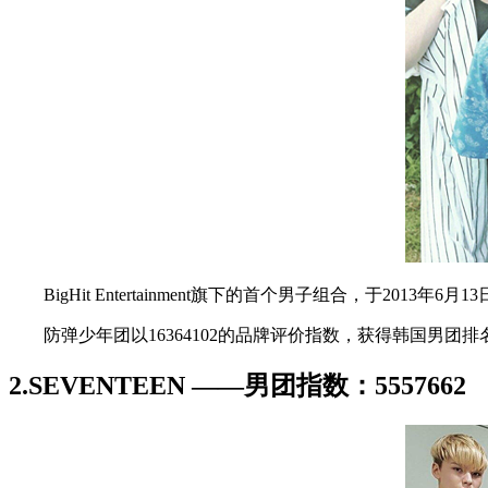
BigHit Entertainment旗下的首个男子组合，于20
防弹少年团以16364102的品牌评价指数，获得韩国男团排名2
2.SEVENTEEN ——男团指数：5557662