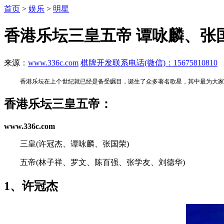
首页
>
娱乐
>
明星
香港乐坛三皇五帝 谭咏麟、张
来源：
www.336c.com
棋牌开发联系电话(微信)：15675810810
香港乐坛在上个世纪就已经是备受瞩目，诞生了众多著名歌星，其中最为大家
香港乐坛三皇五帝：
www.336c.com
三皇(许冠杰、谭咏麟、张国荣)
五帝(林子祥、罗文、陈百强、张学友、刘德华)
1、许冠杰