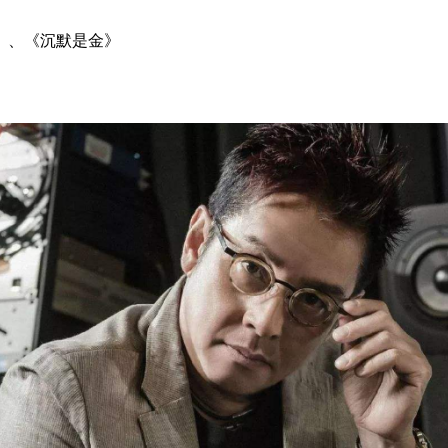
》、《沉默是金》