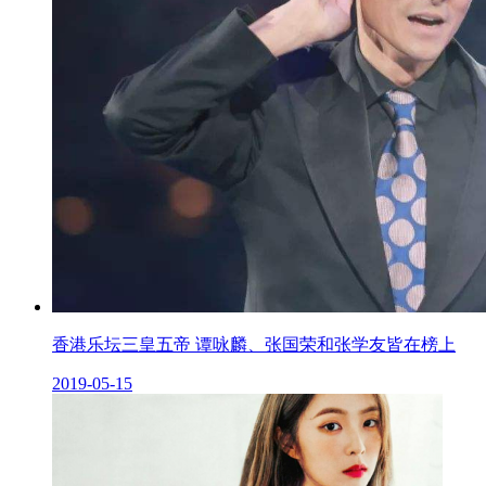
香港乐坛三皇五帝 谭咏麟、张国荣和张学友皆在榜上
2019-05-15