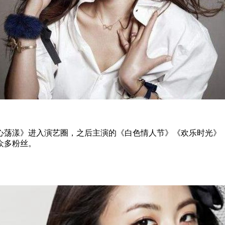
心荡漾》进入演艺圈，之后主演的《白色情人节》《欢乐时光》
众多粉丝。