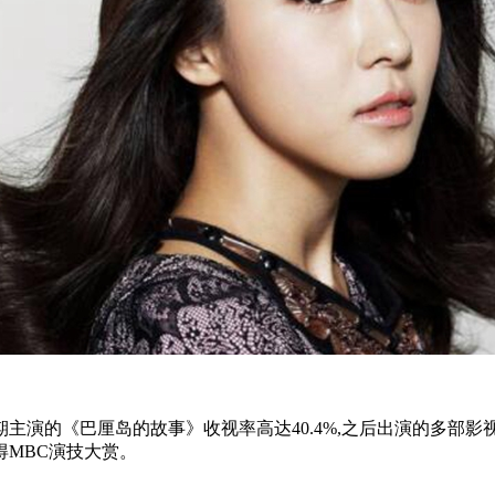
主演的《巴厘岛的故事》收视率高达40.4%,之后出演的多部影
得MBC演技大赏。