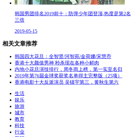
韩国男团排名2019前十：防弹少年团登顶,热度是第2名
三倍
2019-05-15
相关文章推荐
韩国四大花旦：全智贤/河智苑/金荷娜/宋慧乔
香港十大颜值男神 秒杀现在各种小鲜肉
内地小花旦演技排行，周冬雨上榜，第一实至名归
2019年第76届金球奖获奖名单得主完整版（25项）
香港电影十大反派演员 吴镇宇第三，黄秋生第六
生活
娱乐
旅游
城市
教育
科技
行业