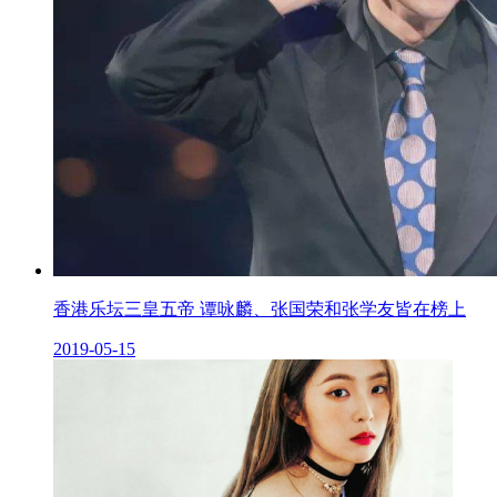
香港乐坛三皇五帝 谭咏麟、张国荣和张学友皆在榜上
2019-05-15