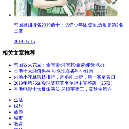
韩国男团排名2019前十：防弹少年团登顶,热度是第2名
三倍
2019-05-15
相关文章推荐
韩国四大花旦：全智贤/河智苑/金荷娜/宋慧乔
香港十大颜值男神 秒杀现在各种小鲜肉
内地小花旦演技排行，周冬雨上榜，第一实至名归
2019年第76届金球奖获奖名单得主完整版（25项）
香港电影十大反派演员 吴镇宇第三，黄秋生第六
生活
娱乐
旅游
城市
教育