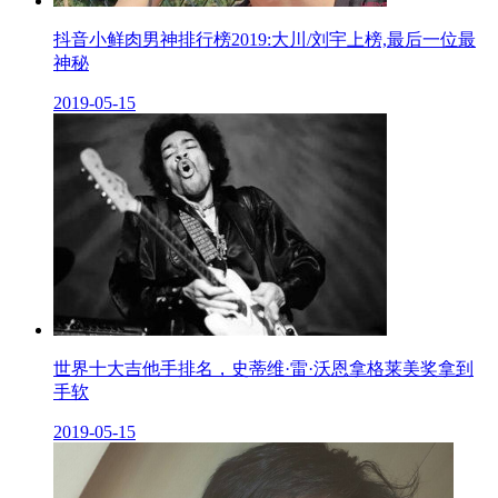
抖音小鲜肉男神排行榜2019:大川/刘宇上榜,最后一位最
神秘
2019-05-15
世界十大吉他手排名，史蒂维·雷·沃恩拿格莱美奖拿到
手软
2019-05-15