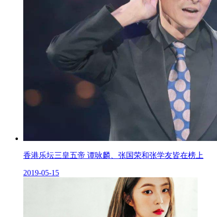
香港乐坛三皇五帝 谭咏麟、张国荣和张学友皆在榜上
2019-05-15