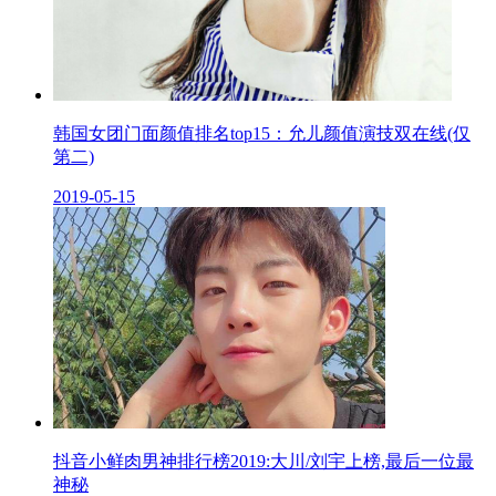
韩国女团门面颜值排名top15：允儿颜值演技双在线(仅
第二)
2019-05-15
抖音小鲜肉男神排行榜2019:大川/刘宇上榜,最后一位最
神秘