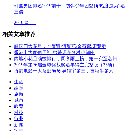
韩国男团排名2019前十：防弹少年团登顶,热度是第2名
三倍
2019-05-15
相关文章推荐
韩国四大花旦：全智贤/河智苑/金荷娜/宋慧乔
香港十大颜值男神 秒杀现在各种小鲜肉
内地小花旦演技排行，周冬雨上榜，第一实至名归
2019年第76届金球奖获奖名单得主完整版（25项）
香港电影十大反派演员 吴镇宇第三，黄秋生第六
生活
娱乐
旅游
城市
教育
科技
行业
新闻
军事