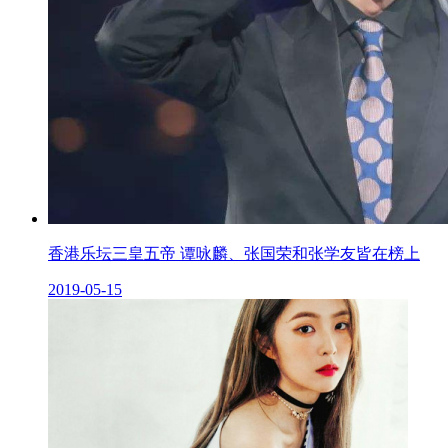
香港乐坛三皇五帝 谭咏麟、张国荣和张学友皆在榜上
2019-05-15