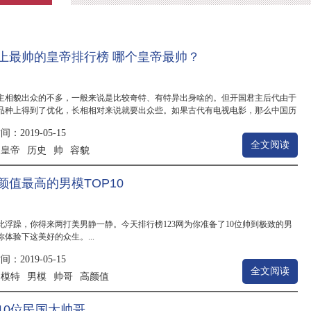
上全球最帅100张脸。喜欢的MM们可别忘记收
藏随时收看哦。...
上最帅的皇帝排行榜 哪个皇帝最帅？
主相貌出众的不多，一般来说是比较奇特、有特异出身啥的。但开国君主后代由于
品种上得到了优化，长相相对来说就要出众些。如果古代有电视电影，那么中国历
.
：2019-05-15
全文阅读
皇帝
历史
帅
容貌
：
颜值最高的男模TOP10
此浮躁，你得来两打美男静一静。今天排行榜123网为你准备了10位帅到极致的男
你体验下这美好的众生。...
：2019-05-15
全文阅读
模特
男模
帅哥
高颜值
：
10位民国大帅哥