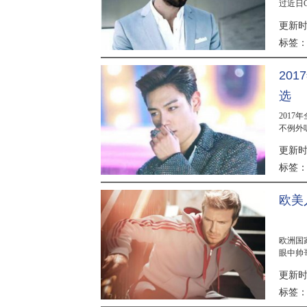
过近日G
帅的男人
更新时间
标签
​2
选
201
不例外
榜韩国入
更新时间
标签
欧美
欧洲国
眼中帅
汉姆 国
更新时间
标签