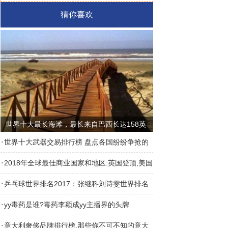
猜你喜欢
世界十大最长海滩，最长来自巴西长达158英
里
·
世界十大武器交易排行榜 盘点各国纷纷争抢的
·
武器
2018年全球最佳商业国家和地区:英国登顶,美国
·
第12中国第66
乒乓球世界排名2017：张继科刘诗雯世界排名
·
消失，马龙丁宁居首
yy毒药是谁?毒药李颖成yy主播界的头牌
·
意大利奢侈品牌排行榜,那些你不可不知的意大