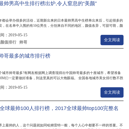
最帅男高中生排行榜出炉,令人窒息的“美颜”
年都会举办很多的活动，近期新出来的日本最帅男高中生榜单出来后，引起很多的
议，在名单中入围的有10位男生，分别来自不同的地区，颜值各异，可甜可萌，颜
还是有...
：2019-05-15
全文阅读
颜值排行
帅哥
：
帅哥最多的城市排行榜
个城市帅哥最多?有网友根据网上调查现得出中国帅哥最多的十座城市，希望准备
MM们一定要做好准备，到这里真的可以大饱眼福。 全国各地城市美女排行数不胜
如...
：2019-05-15
全文阅读
：
17全球最帅100人排行榜，2017全球最帅top100完整名
界上最帅的人，这个问题就如同哈姆雷特一般，每个人心中都要不一样的答案。不