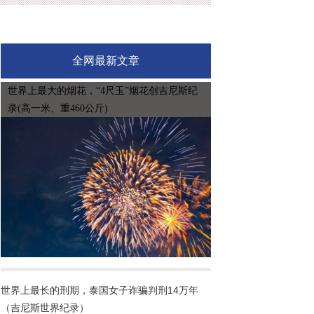
共有117家银行入榜，在入榜银行数量上位居第
二。...
全网最新文章
世界上最大的烟花，“4尺玉”烟花创吉尼斯纪
录(高一米、重460公斤)
世界上最长的刑期，泰国女子诈骗判刑14万年
（吉尼斯世界纪录）