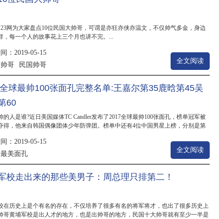
123网为大家盘点10位民国大帅哥，可谓是亦狂亦侠亦温文，不仅帅气多金，身边
群，每一个人的故事花上三个月也讲不完。...
：2019-05-15
全文阅读
帅哥
民国帅哥
：
17全球最帅100张面孔完整名单:王嘉尔第35鹿晗第45吴
第60
最帅的人是谁?近日美国媒体TC Candler发布了2017全球最帅100张面孔，榜单冠军被
夺得，他来自韩国偶像团体少年防弹团。榜单中还有4位中国男星上榜，分别是第
高以翔，第35名的...
：2019-05-15
全文阅读
最美面孔
：
军校走出来的那些美男子：周总理只排第二！
校在历史上是个有名的存在，不仅培养了很多有名的将军将才，也出了很多历史上
帅哥黄埔军校是出人才的地方，也是出帅哥的地方，民国十大帅哥就有至少一半是