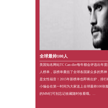
全球最帅100人
美国知名网站TC Can-dler每年都会评选出年度
人榜单，该榜单囊括了全球各国家众多的男神
是女性福音！2015年新榜单也即将出炉，排行榜
小编会在第一时间为大家送上全球最帅100张
的MM们可别忘记收藏随时收看哦。...