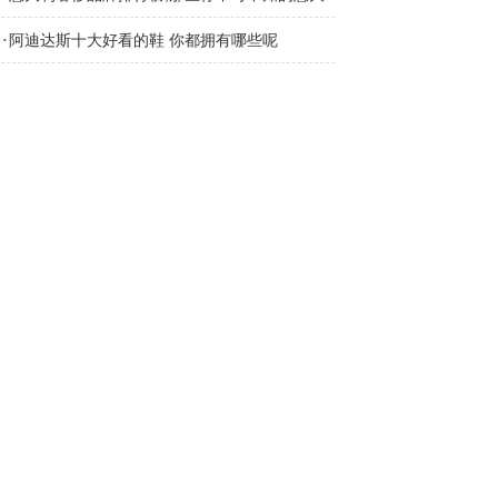
·
利奢侈品品牌
阿迪达斯十大好看的鞋 你都拥有哪些呢