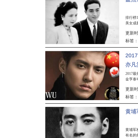
排行榜
美女成
更新时间
标签
20
亦凡
2017
金亨泰
21名的
更新时间
标签
黄埔
黄埔军
有名的