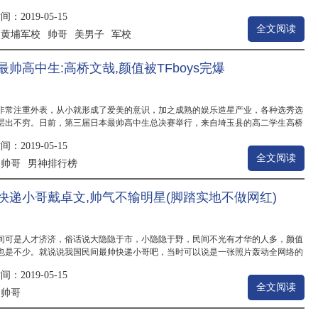
.
：2019-05-15
全文阅读
黄埔军校
帅哥
美男子
军校
：
最帅高中生:高桥文哉,颜值被TFboys完爆
非常注重外表，从小就形成了爱美的意识，加之成熟的娱乐造星产业，各种选秀选
层出不穷。日前，第三届日本最帅高中生总决赛举行，来自埼玉县的高二学生高桥
冠军...
：2019-05-15
全文阅读
帅哥
男神排行榜
：
快递小哥戴卓文,帅气不输明星(脚踏实地不做网红)
间可是人才济济，俗话说大隐隐于市，小隐隐于野，民间不光有才华的人多，颜值
也是不少。就说说我国民间最帅快递小哥吧，当时可以说是一张照片轰动全网络的
排行...
：2019-05-15
全文阅读
帅哥
：