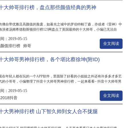
十大帅哥排行榜，盘点那些颜值经典的男神
仿佛自带优雅且高颜值的脸庞，如暮光之城中的罗伯特帕丁森，亦或者《雷神》中
饰演者汤姆希德勒斯顿排行榜123网盘点了英国最帅的十大帅哥，小编已无法自
最帅的人...
：2019-05-15
全文阅读
颜值排行榜
帅哥
：
十大帅哥男神排行榜，各个堪比蔡徐坤(附ID)
现在年轻人都在玩的一个APP软件，里面除了好看的小姐姐之外还有许多多才多艺
气的小哥哥，小编整理了抖音十大帅哥男神排行榜，一起来看看~ 抖音十大帅哥男
：刘羽中...
：2019-05-15
全文阅读
2018抖音
：
十大男神排行榜 山下智久帅到女人合不拢腿