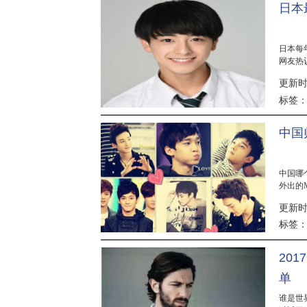
日本
日本每
网友热
值能打的
更新时间
标签
中国
中国哪
外出的
数，而现
更新时间
标签
20
单
谁是世