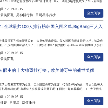
LAMOUR杂志照例发布了2017全球最帅100人，米契尔哈思曼成为了2017全球最
，他在权力的游...
：2019-05-15
全文阅读
最美面孔
男神排行榜
男明星排行榜
：
017年全球最帅100人排行榜韩国入围名单,BigBang三人入
7年全球最帅面孔榜单即将公布，大批帅哥来袭哦。每次韩国有很多帅哥上榜，这次也
呢。不少韩国男星都入围了。下面排行榜123网为你公布2017年全球最帅100人排行
围名单,B...
：2019-05-15
全文阅读
最美面孔
：
人眼中的十大帅哥排行榜，欧美帅哥中的盛世美颜
家的人普遍五官更为立体，因此眼睛也更为深邃，带有别样的味道，那么在欧美人
哥都是啥样的呢?有哪些人会被看成美男子呢?下面就一起来看看吧。 1、大卫贝克
家：英国...
：2019-05-15
全文阅读
帅哥
男明星
颜值排行
：