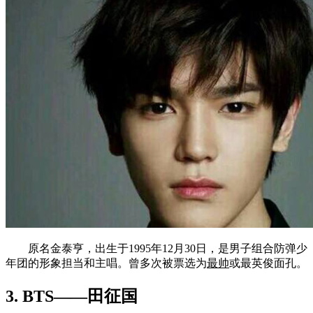
原名金泰亨，出生于1995年12月30日，是男子组合防弹少
年团的形象担当和主唱。曾多次被票选为
最帅
或最英俊面孔。
3. BTS——田征国