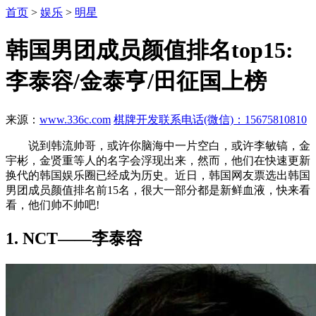
首页
>
娱乐
>
明星
韩国男团成员颜值排名top15:
李泰容/金泰亨/田征国上榜
来源：
www.336c.com
棋牌开发联系电话(微信)：15675810810
说到韩流帅哥，或许你脑海中一片空白，或许李敏镐，金
宇彬，金贤重等人的名字会浮现出来，然而，他们在快速更新
换代的韩国娱乐圈已经成为历史。近日，韩国网友票选出韩国
男团成员颜值排名前15名，很大一部分都是新鲜血液，快来看
看，他们帅不帅吧!
1. NCT——李泰容