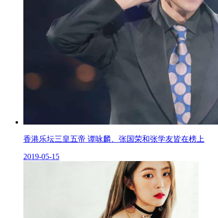
香港乐坛三皇五帝 谭咏麟、张国荣和张学友皆在榜上
2019-05-15