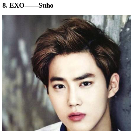
8. EXO——Suho