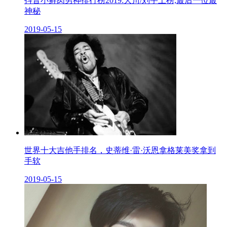
抖音小鲜肉男神排行榜2019:大川/刘宇上榜,最后一位最
神秘
2019-05-15
世界十大吉他手排名，史蒂维·雷·沃恩拿格莱美奖拿到
手软
2019-05-15