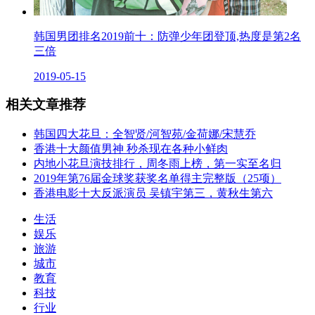
韩国男团排名2019前十：防弹少年团登顶,热度是第2名
三倍
2019-05-15
相关文章推荐
韩国四大花旦：全智贤/河智苑/金荷娜/宋慧乔
香港十大颜值男神 秒杀现在各种小鲜肉
内地小花旦演技排行，周冬雨上榜，第一实至名归
2019年第76届金球奖获奖名单得主完整版（25项）
香港电影十大反派演员 吴镇宇第三，黄秋生第六
生活
娱乐
旅游
城市
教育
科技
行业